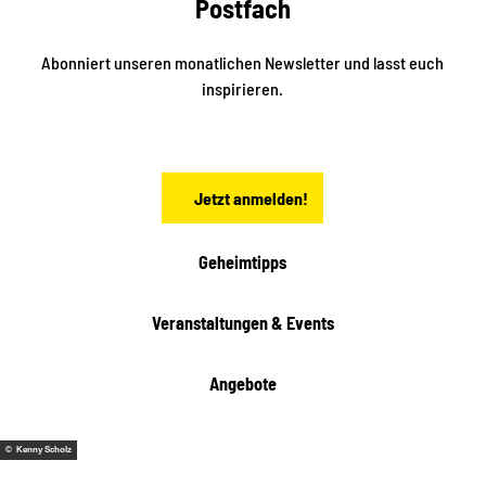
Postfach
e
n
i
r
k
ü
ü
Abonniert unseren monatlichen Newsletter und lasst euch
b
n
inspirieren.
e
f
t
r
e
n
a
Jetzt anmelden!
c
h
t
Geheimtipps
e
n
Veranstaltungen & Events
Angebote
© Kenny Scholz