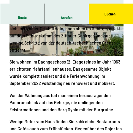
Buchen
Route
Anrufen
Die Ferienwohnung "Räuberhauptmann Karasek" befindet
sich im Oybiner Ortsteil Hain, hoch oben im Gebirge, direkt
H
L
auf dem Gebirgskamm des Zittauer Gebirges und nur
a
a
wenige Schritte von der deutsch-tschechischen Grenze
u
g
entfernt.
s
e
e
a
H
Sie wohnen im Dachgeschoss (2. Etage) eines im Jahr 1963
i
m
a
errichteten Mehrfamilienhauses. Das gesamte Objekt
n
B
u
wurde komplett saniert und die Ferienwohnung im
g
e
s
September 2022 vollständig neu renoviert und möbliert.
a
r
n
g
Von der Wohnung aus hat man einen herausragenden
g
Panoramablick auf das Gebirge, die umliegenden
Felsformationen und den Berg Oybin mit der Burgruine.
Wenige Meter vom Haus finden Sie zahlreiche Restaurants
und Cafés auch zum Frühstücken. Gegenüber des Objektes