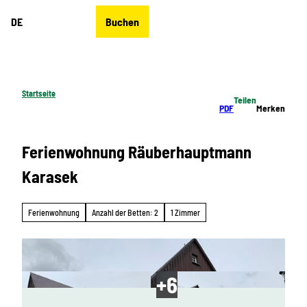
Z
DE
Buchen
u
Merkzettel
Suche
Menü
m
I
n
h
Startseite
Teilen
a
PDF
Merken
l
t
Ferienwohnung Räuberhauptmann
Karasek
Ferienwohnung
Anzahl der Betten: 2
1 Zimmer