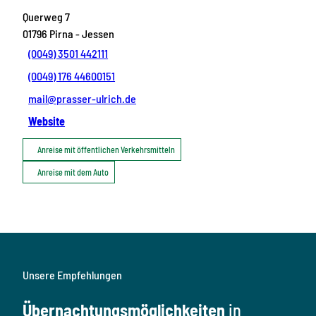
Querweg 7
01796
Pirna
- Jessen
(0049) 3501 442111
(0049) 176 44600151
mail@prasser-ulrich.de
Website
Anreise mit öffentlichen Verkehrsmitteln
Anreise mit dem Auto
Unsere Empfehlungen
Übernachtungsmöglichkeiten
in