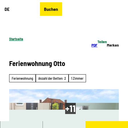
Z
DE
Buchen
u
Merkzettel
Suche
Menü
m
I
n
h
Startseite
Teilen
a
PDF
Merken
l
t
Ferienwohnung Otto
Ferienwohnung
Anzahl der Betten: 2
1 Zimmer