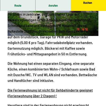
Buchen
Route
Anrufen
Zweckmäßige Nichtraucher-Ferienwohnung (45 m²) für 1-2
Personen in zentraler, zentrumsnaher Lage mit
E
W
verkehrsgünstigen ÖPNV-Anbindungen (Hauptbahnhof,
i
o
Schmalspurbahn und Busbahnhof 8 Minuten Fußweg,
n
h
Haltestelle Stadtbus direkt neben dem Haus), PKW-Parkplatz
g
n
auf dem Grundstück, Garage für PKW und Motorräder
a
-
H
möglich (5,00 € pro Tag), Fahrradabstellplatz vorhanden,
n
/
a
Gartennutzung möglich. Bäckerei mit Kaffee sowie
g
S
u
Frühstücks- und Mittagsangebot in 50 m Entfernung.
u
c
s
n
h
Die Wohnung hat einen separaten Eingang, eine separate
d
l
Küche, einen kombinierten Wohn-/ Schlafraum sowie Bad
P
a
mit Dusche/WC. TV und WLAN sind vorhanden, Bettwäsche
K
f
und Handtücher sind inklusive.
W
r
-
a
Die Ferienwohnung ist nicht für Gehbehinderte geeignet
S
u
(Ferienwohnung über 2 Etagen) !
t
m
Haustiere sind in der Ferienwohnung nicht erwünscht.