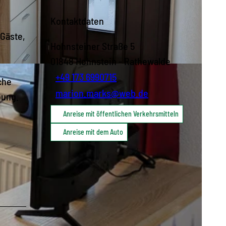
Kontaktdaten
 Gäste,
Hohnsteiner Straße 5
01848
Hohnstein
- Rathewalde
+49 173 6990715
che
marion.marks@web.de
bung.
Anreise mit öffentlichen Verkehrsmitteln
Anreise mit dem Auto