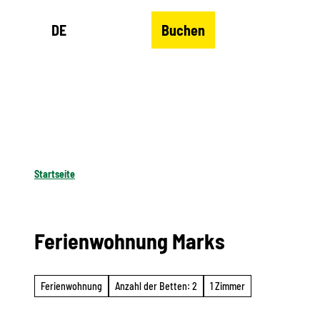
Z
DE
Buchen
u
Merkzettel
Suche
Menü
m
I
n
h
a
l
Startseite
t
Ferienwohnung Marks
Ferienwohnung
Anzahl der Betten: 2
1 Zimmer