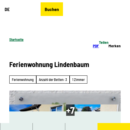
Z
DE
Buchen
u
Merkzettel
Suche
Menü
m
I
n
h
Startseite
Teilen
a
PDF
Merken
l
t
Ferienwohnung Lindenbaum
Ferienwohnung
Anzahl der Betten: 3
1 Zimmer