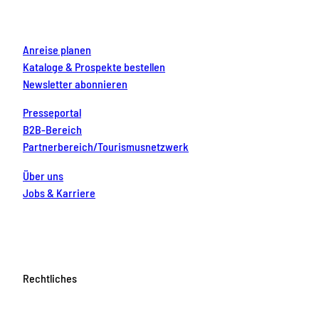
k
a
s
n
m
t
Anreise planen
Kataloge & Prospekte bestellen
Newsletter abonnieren
Presseportal
B2B-Bereich
Partnerbereich/Tourismusnetzwerk
Über uns
Jobs & Karriere
Rechtliches