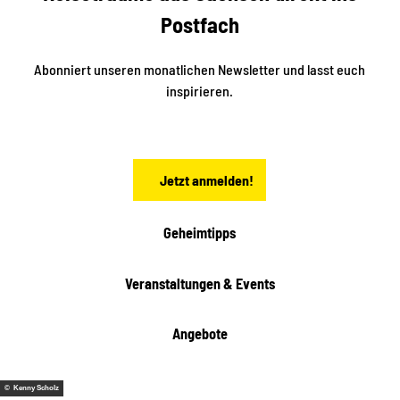
t
r
e
Postfach
e
n
i
r
k
ü
ü
Abonniert unseren monatlichen Newsletter und lasst euch
b
n
inspirieren.
e
f
t
r
e
n
a
Jetzt anmelden!
c
h
t
Geheimtipps
e
n
Veranstaltungen & Events
Angebote
© Kenny Scholz