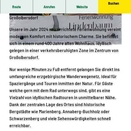
Buchen
Route
Anrufen
Website
Willkommen in der Ferienwohnung Lindenbaum in
Großolbersdorf
© Jan Ulbricht
© Jan Ulbricht
Unsere im Jahr 2024 neu errichtete Ferienwohnung vereint
modernen Komfort mit historischem Charme. Sie befindet
sich in einem rund 400 Jahre alten Wohnhaus, idyllisch
© Jan Ulbricht
gelegen in einer verkehrsberuhigten Zone im Zentrum von
Großolbersdorf.
Nur wenige Minuten zu Fuß entfernt gelangen Sie direkt ins
umfangreiche erzgebirgische Wanderwegenetz, ideal für
Spaziergänge und Touren inmitten der Natur. Für Gäste
welche gern mit dem Rad unterwegs sind, gibt es eine
Vielzahl von idyllischen Radtouren in unmittelbarer Nähe.
Dank der zentralen Lage des Ortes sind historische
Bergstädte wie Marienberg, Annaberg-Buchholz oder
Schwarzenberg und viele Sehenswürdigkeiten schnell
erreichbar.