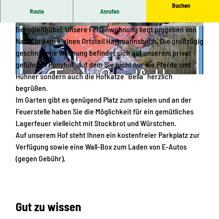
Buchen
Route
Anrufen
Willkommen im wunderschönen Kurort Bad Gottleuba-
Berggießhübel. Unsere Ferienwohnung liegt umgeben von
© Stephanie Thiele |
CC-BY-SA
© Stephanie Thiele |
CC-BY-SA
Natur in dem kleinen Ortsteil Hartmannsbach. Die großzügig
geschnittene Wohnung befindet sich auf unserem privat
geführten Ponyhof, auf dem Sie nicht nur die Pferde und
Hühner sondern auch die Hofkatze "Bella" herzlich
© Stephanie Thiele |
CC-BY-SA
begrüßen.
Im Garten gibt es genügend Platz zum spielen und an der
Feuerstelle haben Sie die Möglichkeit für ein gemütliches
Lagerfeuer vielleicht mit Stockbrot und Würstchen.
Auf unserem Hof steht Ihnen ein kostenfreier Parkplatz zur
Verfügung sowie eine Wall-Box zum Laden von E-Autos
(gegen Gebühr).
Gut zu wissen