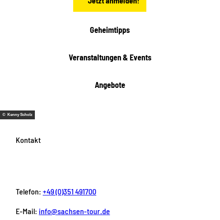
Jetzt anmelden!
c
h
t
Geheimtipps
e
n
Veranstaltungen & Events
Angebote
© Kenny Scholz
Kontakt
Telefon:
+49 (0)351 491700
E-Mail:
info@sachsen-tour.de