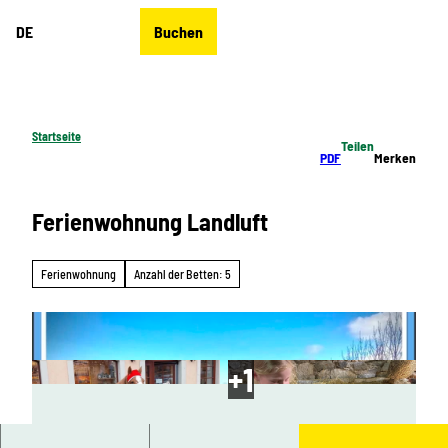
Z
DE
Buchen
u
Merkzettel
Suche
Menü
m
I
n
h
Startseite
Teilen
a
PDF
Merken
l
t
Ferienwohnung Landluft
Ferienwohnung
Anzahl der Betten: 5