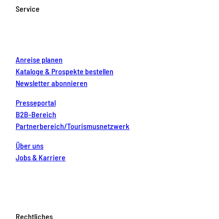
o
g
b
r
d
Service
o
r
e
e
i
k
a
s
n
m
t
Anreise planen
Kataloge & Prospekte bestellen
Newsletter abonnieren
Presseportal
B2B-Bereich
Partnerbereich/Tourismusnetzwerk
Über uns
Jobs & Karriere
Rechtliches