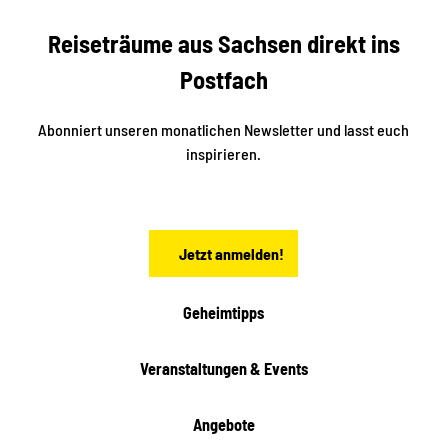
e
f
f
U
e
Reiseträume aus Sachsen direkt ins
n
r
t
r
e
Postfach
e
n
i
r
k
ü
ü
Abonniert unseren monatlichen Newsletter und lasst euch
b
n
inspirieren.
e
f
t
r
e
n
a
Jetzt anmelden!
c
h
t
Geheimtipps
e
n
Veranstaltungen & Events
Angebote