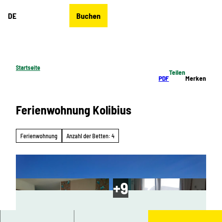
Z
DE
Buchen
u
Merkzettel
Suche
Menü
m
I
n
h
Startseite
Teilen
a
PDF
Merken
l
t
Ferienwohnung Kolibius
Ferienwohnung
Anzahl der Betten: 4