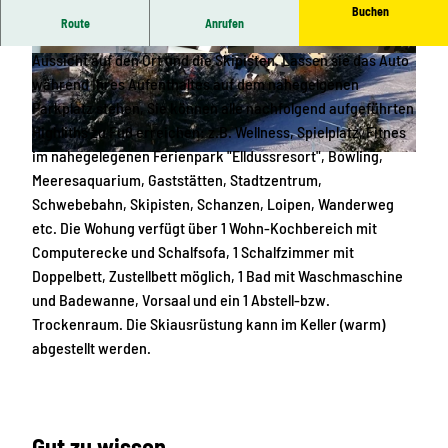
Buchen
Route
Anrufen
Gemütliche Ferienwohnung 57m² im 4.Stock mit herrlicher
Aussicht auf den Ort und die Skipisten. Lassen sie das Auto
2
2
während Ihres Aufenthaltes auf dem nahegelgenen
0
0
Parkplatz stehen, Sie können alle nachfolgend aufgeführten
2
2
Highliths zu Fuß erreichen: z.B. Wellness, Spielplatz, Fitnes
1
1
im nahegelegenen Ferienpark "Elldussresort", Bowling,
0
1
D
Meeresaquarium, Gaststätten, Stadtzentrum,
8
1
S
Schwebebahn, Skipisten, Schanzen, Loipen, Wanderweg
0
2
C
etc. Die Wohung verfügt über 1 Wohn-Kochbereich mit
3
6
_
Computerecke und Schalfsofa, 1 Schalfzimmer mit
_
_
1
Doppelbett, Zustellbett möglich, 1 Bad mit Waschmaschine
1
1
8
und Badewanne, Vorsaal und ein 1 Abstell-bzw.
1
1
0
Trockenraum. Die Skiausrüstung kann im Keller (warm)
3
0
7
abgestellt werden.
2
5
1
4
8
4
Gut zu wissen