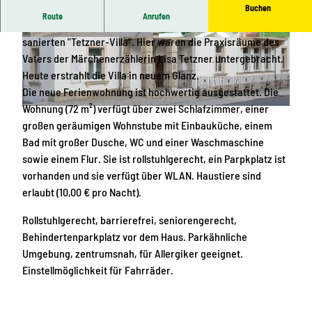
Buchen
Route
Anrufen
Die Ferienwohnung befindet sich in der geschichtsreichen,
sanierten "Tetzner-Villa". Hier waren die Praxisräume des
E
B
Vaters der Märchenerzählerin Lisa Tetzner untergebracht.
i
l
Heute erstrahlt die Villa in neuem Glanz.
n
i
Die neue Ferienwohnung ist hochwertig ausgestattet. Die
g
c
Wohnung (72 m²) verfügt über zwei Schlafzimmer, einer
a
k
A
großen geräumigen Wohnstube mit Einbauküche, einem
n
i
u
Bad mit großer Dusche, WC und einer Waschmaschine
g
n
s
sowie einem Flur. Sie ist rollstuhlgerecht, ein Parpkplatz ist
-
d
s
vorhanden und sie verfügt über WLAN. Haustiere sind
b
e
e
erlaubt (10,00 € pro Nacht).
a
n
n
r
G
a
Rollstuhlgerecht, barrierefrei, seniorengerecht,
r
a
n
Behindertenparkplatz vor dem Haus. Parkähnliche
i
r
s
Umgebung, zentrumsnah, für Allergiker geeignet.
e
t
i
Einstellmöglichkeit für Fahrräder.
r
e
c
e
n
h