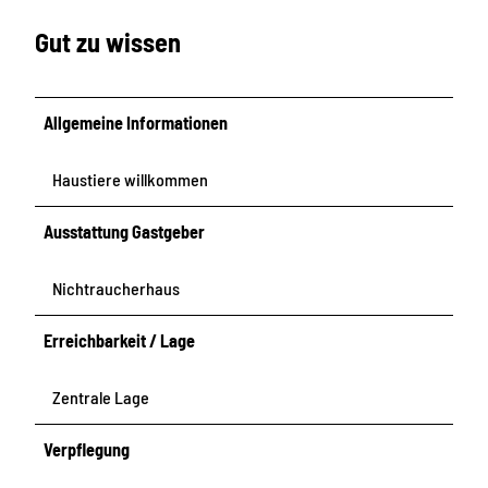
f
t
r
Gut zu wissen
e
i
Allgemeine Informationen
Haustiere willkommen
Ausstattung Gastgeber
Nichtraucherhaus
Erreichbarkeit / Lage
Zentrale Lage
Verpflegung