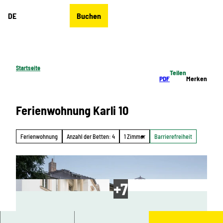
Z
DE
Buchen
u
Merkzettel
Suche
Menü
m
I
n
h
Startseite
Teilen
a
PDF
Merken
l
t
Ferienwohnung Karli 10
Ferienwohnung
Anzahl der Betten: 4
1 Zimmer
Barrierefreiheit