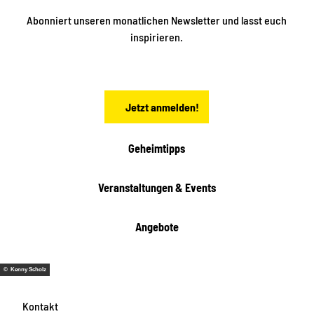
k
ü
ü
Abonniert unseren monatlichen Newsletter und lasst euch
b
n
inspirieren.
e
f
t
r
e
n
a
Jetzt anmelden!
c
h
t
Geheimtipps
e
n
Veranstaltungen & Events
Angebote
© Kenny Scholz
Kontakt