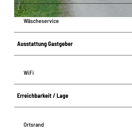
t
Wäscheservice
A
u
ß
Ausstattung Gastgeber
e
n
a
WiFi
n
s
i
Erreichbarkeit / Lage
c
h
t
Ortsrand