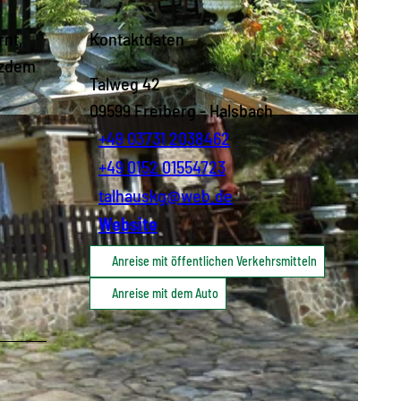
rnt,
Kontaktdaten
tzdem
Talweg 42
09599
Freiberg
- Halsbach
+49 03731 2038462
+49 0152 01554723
talhauskg@web.de
Website
Anreise mit öffentlichen Verkehrsmitteln
Anreise mit dem Auto