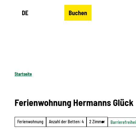
Z
DE
Buchen
u
Merkzettel
Suche
Menü
m
I
n
h
a
l
Startseite
t
Ferienwohnung Hermanns Glück
Ferienwohnung
Anzahl der Betten: 4
2 Zimmer
Barrierefreihei