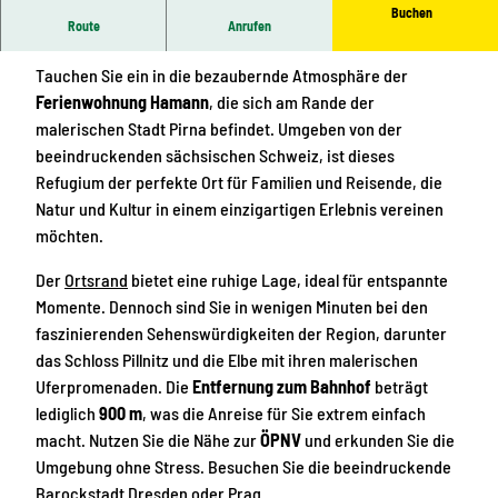
Buchen
Route
Anrufen
Ferienwohnung Hamann: Ihr Rückzugsort in Pirna
Tauchen Sie ein in die bezaubernde Atmosphäre der
Ferienwohnung Hamann
, die sich am Rande der
malerischen Stadt Pirna befindet. Umgeben von der
beeindruckenden sächsischen Schweiz, ist dieses
Refugium der perfekte Ort für Familien und Reisende, die
Natur und Kultur in einem einzigartigen Erlebnis vereinen
möchten.
Der
Ortsrand
bietet eine ruhige Lage, ideal für entspannte
Momente. Dennoch sind Sie in wenigen Minuten bei den
faszinierenden Sehenswürdigkeiten der Region, darunter
das Schloss Pillnitz und die Elbe mit ihren malerischen
Uferpromenaden. Die
Entfernung zum Bahnhof
beträgt
lediglich
900 m
, was die Anreise für Sie extrem einfach
macht. Nutzen Sie die Nähe zur
ÖPNV
und erkunden Sie die
Umgebung ohne Stress. Besuchen Sie die beeindruckende
Barockstadt Dresden oder Prag.