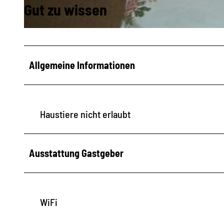
Gut zu wissen
e
© Glathe |
CC-BY-NC-ND
Allgemeine Informationen
Haustiere nicht erlaubt
Ausstattung Gastgeber
WiFi