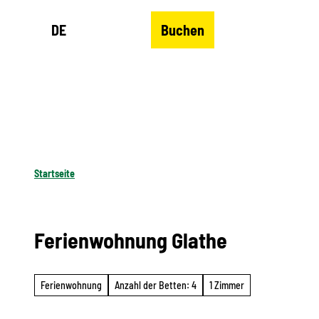
Z
DE
Buchen
u
Merkzettel
Suche
Menü
m
I
n
h
a
l
Startseite
t
Ferienwohnung Glathe
Ferienwohnung
Anzahl der Betten: 4
1 Zimmer