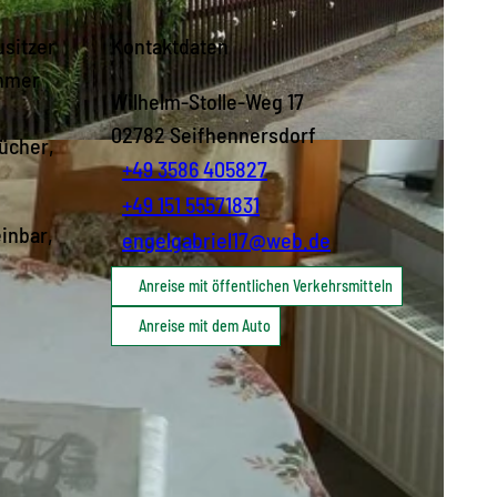
usitzer
Kontaktdaten
immer
Wilhelm-Stolle-Weg 17
02782
Seifhennersdorf
ücher,
+49 3586 405827
+49 151 55571831
inbar,
engelgabriel17@web.de
Anreise mit öffentlichen Verkehrsmitteln
Anreise mit dem Auto