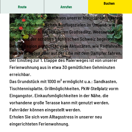
Buchen
Route
Anrufen
Unsere Ferienwohnung liegt in ruhiger Lage am Ortsrand
von Pirna. Lassen Sie sich von unserer historischen Altstadt
und den vielen möglichen Ausflugszielen im Umland, wie
Pillnitz, Dresden, Barockgarten Großsedlitz, Weesenstein,
Bastei und der schönen Sächsischen Schweiz begeistern.
Unsere Region ermöglicht viele Aktivitäten, wie Radfahren,
© Sven Lehmann |
CC-BY-SA
Wandern, Baden oder auf der Elbe mit dem Dampfer fahren.
Der Einstieg zur 1. Etappe des Malerweges ist von unserer
© Sven Lehmann |
CC-BY-SA
Ferienwohnung aus in etwa 30 gemütlichen Gehminuten
erreichbar.
Das Grundstück mit 1000 m² ermöglicht u.a.: Sandkasten,
Tischtennisplatte, Grillmöglichkeiten, PkW-Stellplatz vorm
Eingangstor, Einkaufsmöglichkeiten in der Nähe, die
vorhandene große Terasse kann mit genutzt werden,
Fahrräder können eingestellt werden.
Erholen Sie sich vom Alltagsstress in unserer neu
eingerichteten Ferienwohnung.