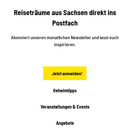
f
f
U
e
Reiseträume aus Sachsen direkt ins
n
r
t
r
e
Postfach
e
n
i
r
k
ü
ü
Abonniert unseren monatlichen Newsletter und lasst euch
b
n
inspirieren.
e
f
t
r
e
n
a
Jetzt anmelden!
c
h
t
Geheimtipps
e
n
Veranstaltungen & Events
Angebote