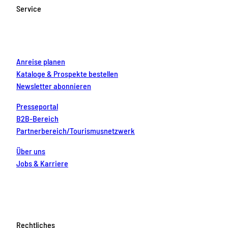
o
g
b
r
d
Service
o
r
e
e
i
k
a
s
n
m
t
Anreise planen
Kataloge & Prospekte bestellen
Newsletter abonnieren
Presseportal
B2B-Bereich
Partnerbereich/Tourismusnetzwerk
Über uns
Jobs & Karriere
Rechtliches