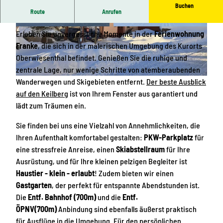
Buchen
Route
Anrufen
Entdecken Sie die Ferienwohnung Franke!
I
I
Erleben Sie unvergessliche Momente in der
Ferienwohnung
M
M
Franke
, die sich in der malerischen Umgebung des Kurorts
G
G
Oberwiesenthal befindet. Genießen Sie die ruhige und
-
-
zentrale Lage, nur wenige Schritte von atemberaubenden
2
2
2
Wanderwegen und Skigebieten entfernt.
Der beste Ausblick
0
0
0
auf den Keilberg
ist von Ihrem Fenster aus garantiert und
2
2
2
lädt zum Träumen ein.
3
3
3
Sie finden bei uns eine Vielzahl von Annehmlichkeiten, die
1
1
1
Ihren Aufenthalt komfortabel gestalten:
PKW-Parkplatz
für
2
2
1
eine stressfreie Anreise, einen
Skiabstellraum
für Ihre
0
0
3
Ausrüstung, und für Ihre kleinen pelzigen Begleiter ist
4
4
0
Haustier - klein - erlaubt
! Zudem bieten wir einen
-
-
_
Gastgarten
, der perfekt für entspannte Abendstunden ist.
W
W
0
Die
Entf. Bahnhof (700m)
und die
Entf.
A
A
8
ÖPNV(700m)
Anbindung sind ebenfalls äußerst praktisch
0
0
5
für Ausflüge in die Umgebung. Für den persönlichen