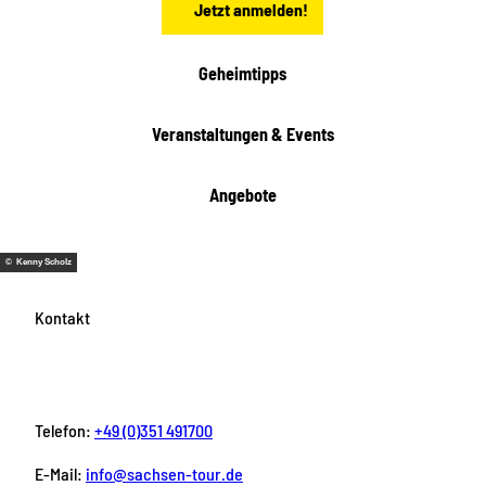
Jetzt anmelden!
c
h
t
Geheimtipps
e
n
Veranstaltungen & Events
Angebote
© Kenny Scholz
Kontakt
Telefon:
+49 (0)351 491700
E-Mail:
info@sachsen-tour.de