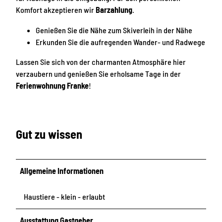
0
0
6
Komfort akzeptieren wir
Barzahlung
.
0
0
2
4
2
6
Genießen Sie die Nähe zum Skiverleih in der Nähe
Erkunden Sie die aufregenden Wander- und Radwege
Lassen Sie sich von der charmanten Atmosphäre hier
verzaubern und genießen Sie erholsame Tage in der
Ferienwohnung Franke
!
Gut zu wissen
Allgemeine Informationen
Haustiere - klein - erlaubt
Ausstattung Gastgeber