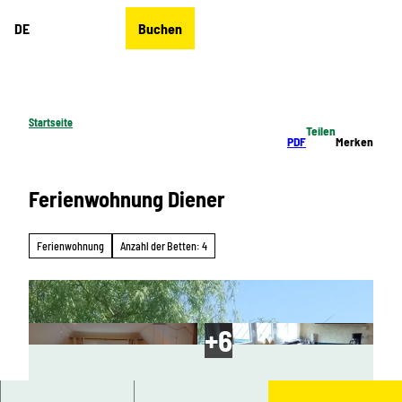
Z
DE
Buchen
u
Merkzettel
Suche
Menü
m
I
n
h
Startseite
Teilen
a
PDF
Merken
l
t
Ferienwohnung Diener
Ferienwohnung
Anzahl der Betten: 4