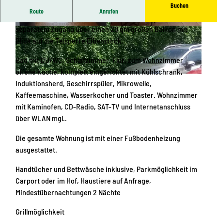
Buchen
Route
Anrufen
46 qm Ferienwohnung in ruhiger, sonniger Lage mit
separatem Zugang über einen 20 qm großen Balkon mit
I
I
Blick auf die Talsperre Eibenstock.
M
M
G
G
Bad mit DU/WC, Schlafzimmer, Flur, zum Wohnzimmer
_
_
offene Küche, komplett eingerichtet mit Kühlschrank,
2
2
D
Induktionsherd, Geschirrspüler, Mikrowelle,
0
0
S
Kaffeemaschine, Wasserkocher und Toaster. Wohnzimmer
2
2
C
mit Kaminofen, CD-Radio, SAT-TV und Internetanschluss
5
5
_
über WLAN mgl..
0
0
0
5
5
0
Die gesamte Wohnung ist mit einer Fußbodenheizung
2
2
0
ausgestattet.
6
6
2
Handtücher und Bettwäsche inklusive, Parkmöglichkeit im
_
_
Carport oder im Hof, Haustiere auf Anfrage,
1
1
Mindestübernachtungen 2 Nächte
7
7
5
4
Grillmöglichkeit