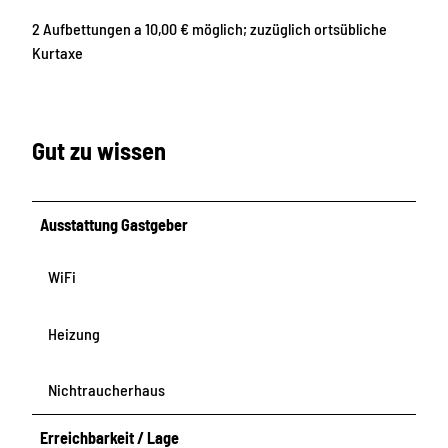
0
6
1
5
2 Aufbettungen a 10,00 € möglich; zuzüglich ortsübliche
2
9
Kurtaxe
_
_
9
7
1
3
7
9
Gut zu wissen
Ausstattung Gastgeber
WiFi
Heizung
Nichtraucherhaus
Erreichbarkeit / Lage