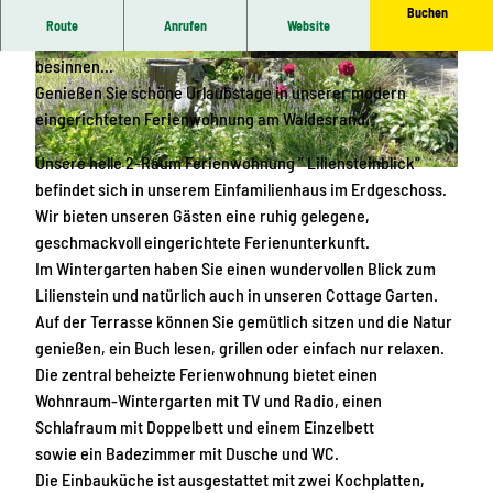
Buchen
Route
Anrufen
Website
Dem grauen Alltag zu entrinnen - um sich in der Natur zu
besinnen...
© Regina Borchert
© Regina Borchert
Genießen Sie schöne Urlaubstage in unserer modern
eingerichteten Ferienwohnung am Waldesrand.
Unsere helle 2-Raum Ferienwohnung " Liliensteinblick"
© Regina Borchert
befindet sich in unserem Einfamilienhaus im Erdgeschoss.
Wir bieten unseren Gästen eine ruhig gelegene,
geschmackvoll eingerichtete Ferienunterkunft.
Im Wintergarten haben Sie einen wundervollen Blick zum
Lilienstein und natürlich auch in unseren Cottage Garten.
Auf der Terrasse können Sie gemütlich sitzen und die Natur
genießen, ein Buch lesen, grillen oder einfach nur relaxen.
Die zentral beheizte Ferienwohnung bietet einen
Wohnraum-Wintergarten mit TV und Radio, einen
Schlafraum mit Doppelbett und einem Einzelbett
sowie ein Badezimmer mit Dusche und WC.
Die Einbauküche ist ausgestattet mit zwei Kochplatten,