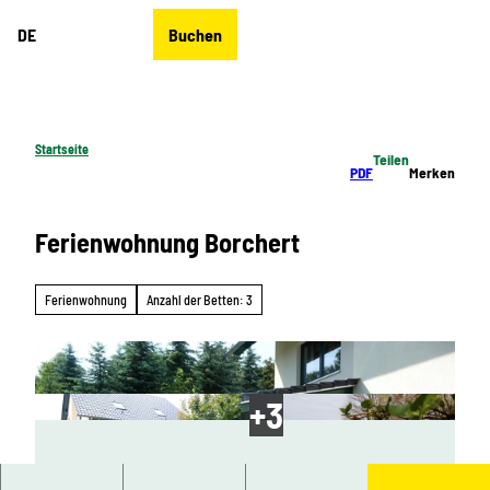
Z
DE
Buchen
u
Merkzettel
Suche
Menü
m
I
n
h
Startseite
Teilen
a
PDF
Merken
l
t
Ferienwohnung Borchert
Ferienwohnung
Anzahl der Betten: 3