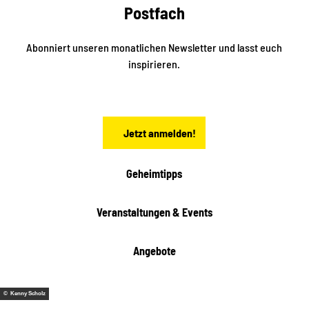
r
e
Postfach
e
n
i
r
k
ü
ü
Abonniert unseren monatlichen Newsletter und lasst euch
b
n
inspirieren.
e
f
t
r
e
n
a
Jetzt anmelden!
c
h
t
Geheimtipps
e
n
Veranstaltungen & Events
Angebote
© Kenny Scholz