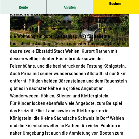
Buchen
Die Ferienwohnung liegt in sonniger und ruhiger Lage
Route
Anrufen
idyllisch am Ortsrand, umgeben von lockerer Bebauung,
© Gundi Rößger |
CC-BY-SA
© Gundi Rößger |
CC-BY-SA
Wiesen und Feldern. Ein wunderschönes Freibad und der
Elbradweg befinden sich in nur 2 km Entfernung. Ebenso ist
die Wohnung ein guter Ausgangspunkt für beliebte
touristische Ausflugsziele: in nächster Umgebung befindet
das reizvolle Elbstädtl Stadt Wehlen, Kurort Rathen mit
© Gundi Rößger |
CC-BY-SA
dessen weltberühmter Basteibrücke sowie der
Felsenbühne, und die beeindruckende Festung Königstein.
Auch Pirna mit seiner wunderschönen Altstadt ist nur 8 km
entfernt. Mit den beiden Bärensteinen und dem Rauenstein
gibt es in nächster Nähe ein großes Angebot an
Wanderwegen, Höhlen, Stiegen und Klettergipfeln.
Für Kinder locken ebenfalls viele Angebote, zum Beispiel
das Freizeit-Elbe-Land sowie der Klettergarten in
Königstein, die Kleine Sächsische Schweiz in Dorf Wehlen
und die Eisenbahnwelten in Rathen. An vielen Punkten in
naher Umgebung ist auch die Anmietung von Booten zum