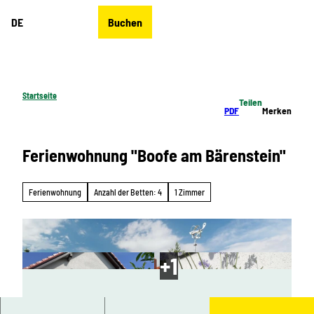
Z
DE
Buchen
u
Merkzettel
Suche
Menü
m
I
n
h
Startseite
Teilen
a
PDF
Merken
l
t
Ferienwohnung "Boofe am Bärenstein"
Ferienwohnung
Anzahl der Betten: 4
1 Zimmer