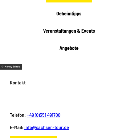
h
t
Geheimtipps
e
n
Veranstaltungen & Events
Angebote
© Kenny Scholz
Kontakt
Telefon:
+49 (0)351 491700
E-Mail:
info@sachsen-tour.de