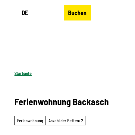
Z
DE
Buchen
u
Merkzettel
Suche
Menü
m
I
n
h
a
l
Startseite
t
Ferienwohnung Backasch
Ferienwohnung
Anzahl der Betten: 2