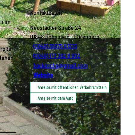
Kontaktdaten
en im
Neustädter Straße 24
01848
Hohnstein
- Ehrenberg
(0049) 35975 81275
große
(0049) 173 362 8 902
stehen
backaschs@gmail.com
Website
Anreise mit öffentlichen Verkehrsmitteln
Anreise mit dem Auto