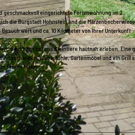
nd geschmackvoll eingerichtete Ferienwohnung im 2.
sich die Burgstadt Hohnstein und die Märzenbecherwies
n Besuch wert und ca. 10 Kilometer von Ihrer Unterkunft
© Silke Backasch |
CC-BY-SA
en, sie dürfen bei uns Kleintiere hautnah erleben. Eine 
sind vorhanden. Liegestühle, Gartenmöbel und ein Grill 
im Freien fertig.