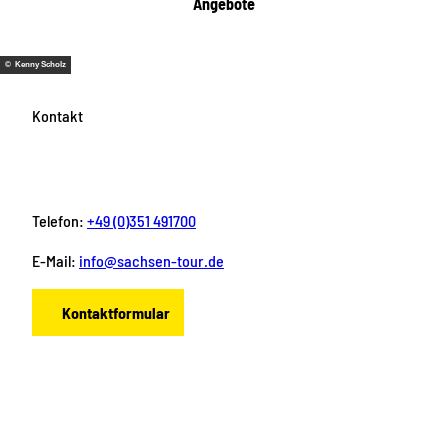
Angebote
© Kenny Scholz
Kontakt
Telefon:
+49 (0)351 491700
E-Mail:
info@sachsen-tour.de
Kontaktformular
F
I
Y
P
L
a
n
o
i
i
c
s
u
n
n
e
t
T
t
k