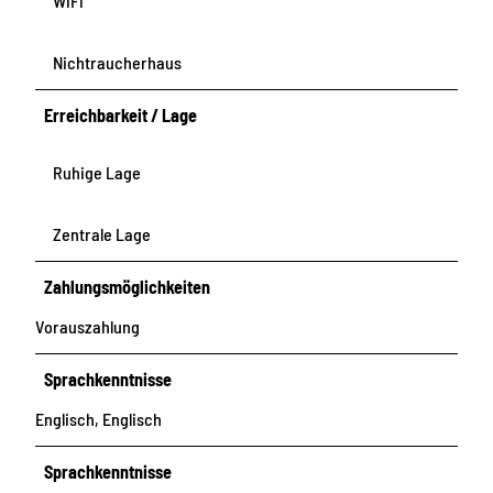
WiFi
i
e
n
Nichtraucherhaus
w
o
Erreichbarkeit / Lage
h
n
Ruhige Lage
u
n
Zentrale Lage
g
A
Zahlungsmöglichkeiten
n
g
Vorauszahlung
e
l
Sprachkenntnisse
o
Englisch, Englisch
Sprachkenntnisse