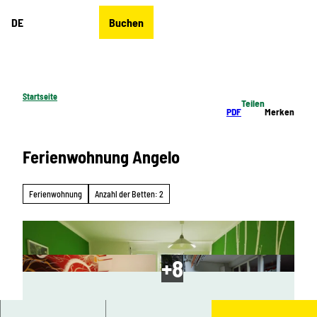
Z
DE
Buchen
u
Merkzettel
Suche
Menü
m
I
n
h
Startseite
Teilen
a
PDF
Merken
l
t
Ferienwohnung Angelo
Ferienwohnung
Anzahl der Betten: 2