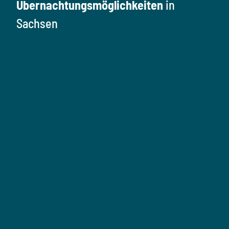
Übernachtungsmöglichkeiten
in
Sachsen
Ü
b