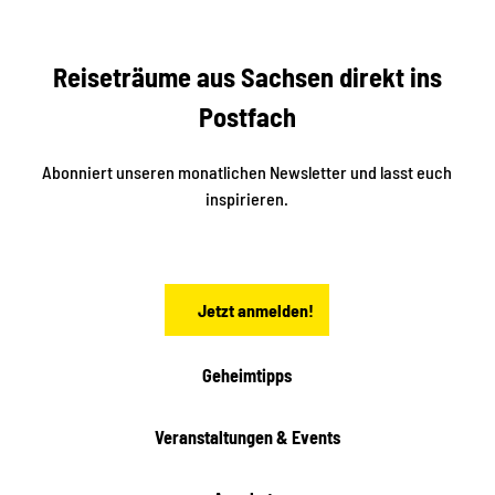
ack
t
r
e
e
f
f
U
e
Reiseträume aus Sachsen direkt ins
n
r
t
r
e
Postfach
e
n
i
r
k
ü
ü
Abonniert unseren monatlichen Newsletter und lasst euch
b
n
inspirieren.
e
f
t
r
e
n
a
Jetzt anmelden!
c
h
t
Geheimtipps
e
n
Veranstaltungen & Events