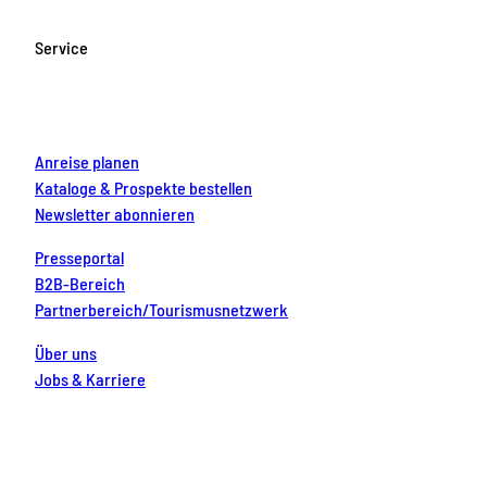
b
a
u
e
e
o
g
b
r
d
Service
o
r
e
e
i
k
a
s
n
m
t
Anreise planen
Kataloge & Prospekte bestellen
Newsletter abonnieren
Presseportal
B2B-Bereich
Partnerbereich/Tourismusnetzwerk
Über uns
Jobs & Karriere