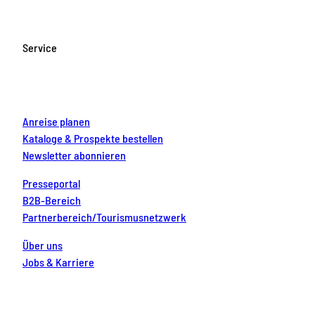
e
t
T
t
k
b
a
u
e
e
o
g
b
r
d
Service
o
r
e
e
i
k
a
s
n
m
t
Anreise planen
Kataloge & Prospekte bestellen
Newsletter abonnieren
Presseportal
B2B-Bereich
Partnerbereich/Tourismusnetzwerk
Über uns
Jobs & Karriere