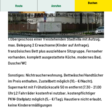
Buchen
Route
Anrufen
Lage: ca. 2 km vom Stadtzentrum entfernt, Nebenstraße,
nahe dem Clara-Zetkin-Park, öffentliche Verkehrsmittel
F
B
wenige Minuten
e
a
w
d
Objektbeschreibung: 1-Zimmer-Appartment (27 qm) im
o
1.Obergeschoss einer freistehenden Stadtvilla mit Aufzug,
A
F
max. Belegung 2 Erwachsene (Kinder auf Anfrage),
m
e
französisches Bett plus ausziehbare Sitzgruppe, Fernseher
a
w
vorhanden, komplett ausgestattete Küche, modernes Bad,
d
o
Dusche/WC
e
A
u
m
Sonstiges: Nichtraucherwohnung, Bettwäsche/Handtücher
s
a
im Preis enthalten, Zustellbett möglich (10,- €/Nacht),
-
d
Supermarkt mit Frühstückscafé 50 m entfernt (7.30 - 21.00
I
e
Uhr),2 Fahrräder kostenfrei nutzbar, kostenpflichtiger
n
u
PKW-Stellplatz möglich (5,- €/Tag), Haustiere nicht erlaubt,
n
s
keine Kinderermäßigungen
e
-