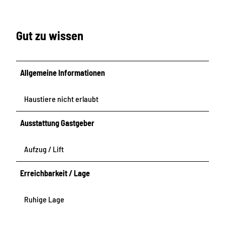
n
A
u
ß
Gut zu wissen
e
n
a
Allgemeine Informationen
n
s
i
Haustiere nicht erlaubt
c
h
Ausstattung Gastgeber
t
Aufzug / Lift
Erreichbarkeit / Lage
Ruhige Lage