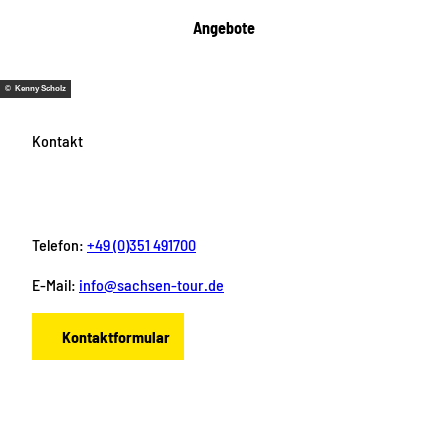
Angebote
© Kenny Scholz
Kontakt
Telefon:
+49 (0)351 491700
E-Mail:
info@sachsen-tour.de
Kontaktformular
F
I
Y
P
L
a
n
o
i
i
c
s
u
n
n