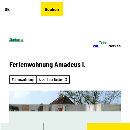
Z
DE
Buchen
u
Merkzettel
Suche
Menü
m
I
n
h
Startseite
Teilen
a
PDF
Merken
l
t
Ferienwohnung Amadeus I.
Ferienwohnung
Anzahl der Betten: 3