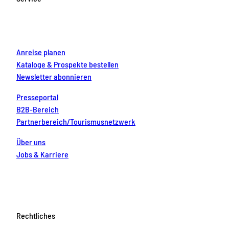
o
r
e
e
i
k
a
s
n
m
t
Anreise planen
Kataloge & Prospekte bestellen
Newsletter abonnieren
Presseportal
B2B-Bereich
Partnerbereich/Tourismusnetzwerk
Über uns
Jobs & Karriere
Rechtliches