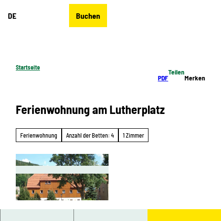
Z
DE
Buchen
u
Merkzettel
Suche
Menü
m
I
n
h
Startseite
Teilen
a
PDF
Merken
l
t
Ferienwohnung am Lutherplatz
Ferienwohnung
Anzahl der Betten: 4
1 Zimmer
F
e