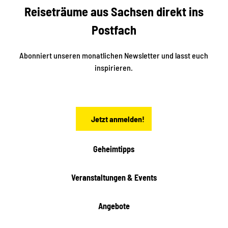
f
e
Reiseträume aus Sachsen direkt ins
n
r
t
r
e
Postfach
e
n
i
r
k
ü
ü
Abonniert unseren monatlichen Newsletter und lasst euch
b
n
inspirieren.
e
f
t
r
e
n
a
Jetzt anmelden!
c
h
t
Geheimtipps
e
n
Veranstaltungen & Events
Angebote