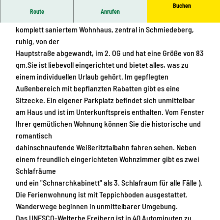
Buchen
r
Route
Anrufen
Ihre Ferienwohnung befindet sich in einem ortstypischen,
i
komplett saniertem Wohnhaus, zentral in Schmiedeberg,
e
ruhig, von der
n
Hauptstraße abgewandt, im 2. OG und hat eine Größe von 83
w
qm.Sie ist liebevoll eingerichtet und bietet alles, was zu
o
einem individuellen Urlaub gehört. Im gepflegten
h
Außenbereich mit bepflanzten Rabatten gibt es eine
n
Sitzecke. Ein eigener Parkplatz befindet sich unmittelbar
u
am Haus und ist im Unterkunftspreis enthalten. Vom Fenster
n
Ihrer gemütlichen Wohnung können Sie die historische und
g
romantisch
F
dahinschnaufende Weißeritztalbahn fahren sehen. Neben
a
einem freundlich eingerichteten Wohnzimmer gibt es zwei
m
Schlafräume
i
und ein "Schnarchkabinett" als 3. Schlafraum für alle Fälle ).
l
Die Ferienwohnung ist mit Teppichboden ausgestattet.
i
Wanderwege beginnen in unmittelbarer Umgebung.
e
Das UNESCO-Welterbe Freiberg ist in 40 Autominuten zu