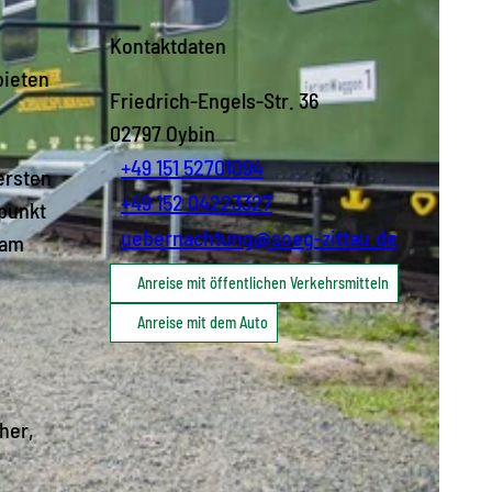
Kontaktdaten
bieten
Friedrich-Engels-Str. 36
02797
Oybin
+49 151 52701094
ersten
+49 152 04223327
spunkt
uebernachtung@soeg-zittau.de
 am
Anreise mit öffentlichen Verkehrsmitteln
Anreise mit dem Auto
her,