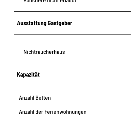
o
n
Ausstattung Gastgeber
O
y
b
i
Nichtraucherhaus
n
Kapazität
Anzahl Betten
Anzahl der Ferienwohnungen