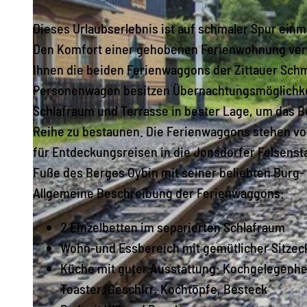
Dieses Urlaubserlebnis ist auf schmaler Spur einma
Den Komfort einer gehobenen Ferienwohnung verbu
Ihnen die beiden Ferienwaggons der Zittauer Sc
Personenwagen besitzen Übernachtungsmöglichkei
Schlafraum und Terrasse in bester Lage, um das 
Reihe zu bestaunen. Die Ferienwaggons stehen von
für Entdeckungsreisen in die Jonsdorfer Felsenst
Fuße des Berges Oybin mit seiner beliebten Burg-
Allgemeine Beschreibung der Ferienwaggons:
2 Einzelbetten im separierten Schlafraum
Wohn-und Essbereich mit gemütlicher Sitzec
Küche mit guter Ausstattung: Kochgelegenhe
Toaster, Geschirr, Kochtöpfe, Besteck