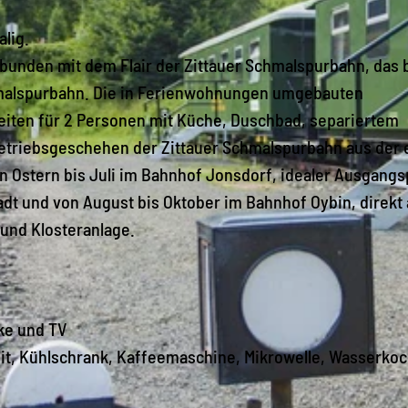
lig.
nden mit dem Flair der Zittauer Schmalspurbahn, das 
hmalspurbahn. Die in Ferienwohnungen umgebauten
ten für 2 Personen mit Küche, Duschbad, separiertem
Betriebsgeschehen der Zittauer Schmalspurbahn aus der 
 Ostern bis Juli im Bahnhof Jonsdorf, idealer Ausgang
adt und von August bis Oktober im Bahnhof Oybin, direkt
 und Klosteranlage.
ke und TV
it, Kühlschrank, Kaffeemaschine, Mikrowelle, Wasserkoc