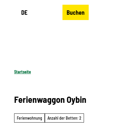
Z
DE
Buchen
u
Merkzettel
Suche
Menü
m
I
n
h
a
l
Startseite
t
Ferienwaggon Oybin
Ferienwohnung
Anzahl der Betten: 2