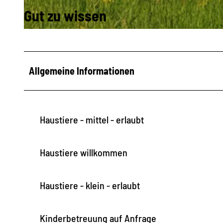
Gut zu wissen
u
n
F
d
e
l
r
Allgemeine Informationen
i
i
c
e
h
n
Haustiere - mittel - erlaubt
h
ä
Haustiere willkommen
u
s
Haustiere - klein - erlaubt
e
r
v
Kinderbetreuung auf Anfrage