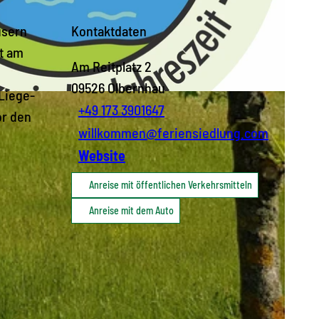
usern
Kontaktdaten
kt am
Am Reitplatz 2
09526
Olbernhau
Liege-
+49 173 3901647
or den
willkommen@feriensiedlung.com
Website
Anreise mit öffentlichen Verkehrsmitteln
Anreise mit dem Auto