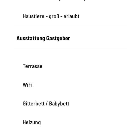
o
m
Haustiere - groß - erlaubt
B
a
Ausstattung Gastgeber
d
e
s
e
Terrasse
e
a
WiFi
u
s
Gitterbett / Babybett
Heizung