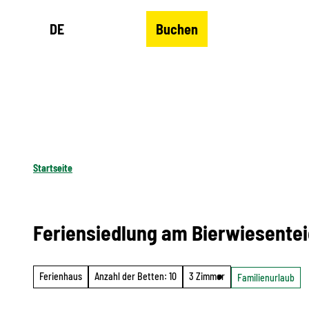
Z
DE
Buchen
u
Merkzettel
Suche
Menü
m
I
n
h
a
l
Startseite
t
Feriensiedlung am Bierwiesente
Ferienhaus
Anzahl der Betten: 10
3 Zimmer
Familienurlaub