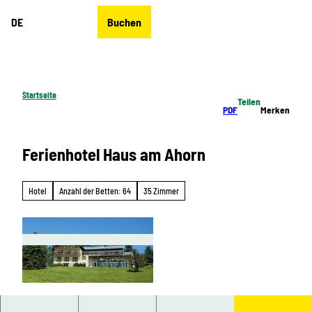
Z
DE
Buchen
u
Merkzettel
Suche
Menü
m
I
n
h
Startseite
Teilen
a
PDF
Merken
l
t
Ferienhotel Haus am Ahorn
Hotel
Anzahl der Betten: 64
35 Zimmer
© Haus am Ahorn |
CC-BY-SA