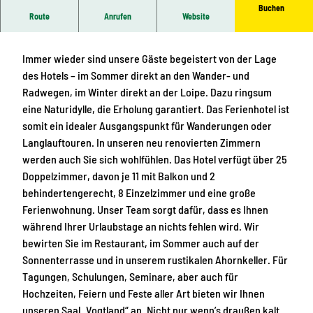
Buchen
Route
Anrufen
Website
Ihr Ferienhotel Haus am Ahorn in Kottenheide
Immer wieder sind unsere Gäste begeistert von der Lage
des Hotels – im Sommer direkt an den Wander- und
Radwegen, im Winter direkt an der Loipe. Dazu ringsum
eine Naturidylle, die Erholung garantiert. Das Ferienhotel ist
somit ein idealer Ausgangspunkt für Wanderungen oder
Langlauftouren. In unseren neu renovierten Zimmern
werden auch Sie sich wohlfühlen. Das Hotel verfügt über 25
Doppelzimmer, davon je 11 mit Balkon und 2
behindertengerecht, 8 Einzelzimmer und eine große
Ferienwohnung. Unser Team sorgt dafür, dass es Ihnen
während Ihrer Urlaubstage an nichts fehlen wird. Wir
bewirten Sie im Restaurant, im Sommer auch auf der
Sonnenterrasse und in unserem rustikalen Ahornkeller. Für
Tagungen, Schulungen, Seminare, aber auch für
Hochzeiten, Feiern und Feste aller Art bieten wir Ihnen
unseren Saal „Vogtland“ an. Nicht nur wenn’s draußen kalt