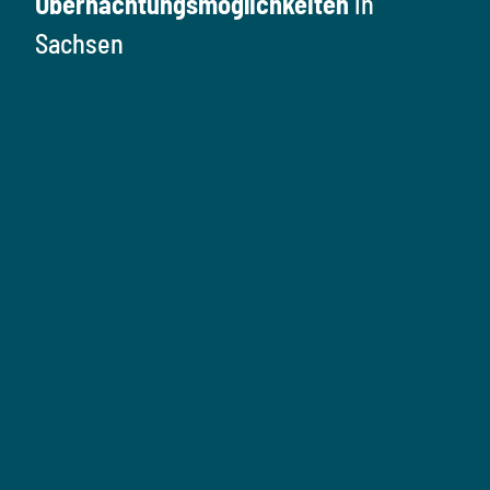
Übernachtungsmöglichkeiten
in
Sachsen
Ü
b