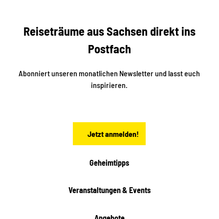
t
r
e
e
f
f
U
e
Reiseträume aus Sachsen direkt ins
n
r
t
r
e
Postfach
e
n
i
r
k
ü
ü
Abonniert unseren monatlichen Newsletter und lasst euch
b
n
inspirieren.
e
f
t
r
e
n
a
Jetzt anmelden!
c
h
t
Geheimtipps
e
n
Veranstaltungen & Events
Angebote