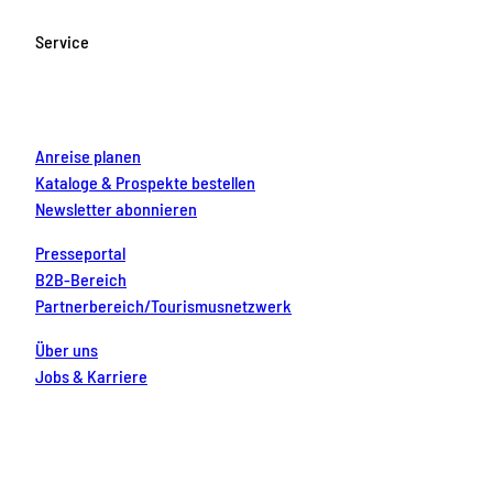
b
a
u
e
e
o
g
b
r
d
Service
o
r
e
e
i
k
a
s
n
m
t
Anreise planen
Kataloge & Prospekte bestellen
Newsletter abonnieren
Presseportal
B2B-Bereich
Partnerbereich/Tourismusnetzwerk
Über uns
Jobs & Karriere