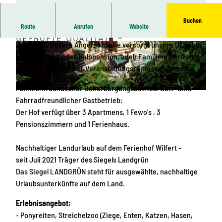
Buchen
Route
Anrufen
Website
In schöner ruhiger vogtländischer Landschaft liegt unser
Ferienhof. Unsere Angerschänke versorgt unsere Urlauber
© Ferienhof Wilfert
© Tourenfahrer
mit Frühstück oder Halbpension, auch Familienfeiern sind
möglich, zusätzlicher Veranstaltungsraum vorhanden.
Familienfreundlicher Beherbergungsbetrieb/Bett+Bike
© Ferienhof Wilfert
Fahrradfreundlicher Gastbetrieb:
Der Hof verfügt über 3 Apartmens, 1 Fewo's , 3
Pensionszimmern und 1 Ferienhaus.
Nachhaltiger Landurlaub auf dem Ferienhof Wilfert -
seit Juli 2021 Träger des Siegels Landgrün
Das Siegel LANDGRÜN steht für ausgewählte, nachhaltige
Urlaubsunterkünfte auf dem Land.
Erlebnisangebot:
- Ponyreiten, Streichelzoo (Ziege, Enten, Katzen, Hasen,