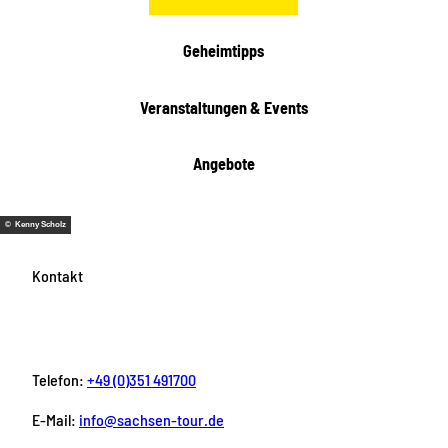
h
t
Geheimtipps
e
n
Veranstaltungen & Events
Angebote
© Kenny Scholz
Kontakt
Telefon:
+49 (0)351 491700
E-Mail:
info@sachsen-tour.de