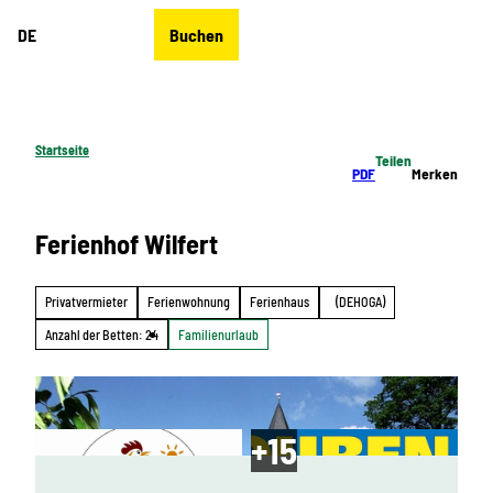
Z
DE
Buchen
u
Merkzettel
Suche
Menü
m
I
n
h
Startseite
Teilen
a
PDF
Merken
l
t
Ferienhof Wilfert
Privatvermieter
Ferienwohnung
Ferienhaus
(DEHOGA)
Anzahl der Betten: 24
Familienurlaub