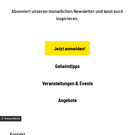
i
k
ü
ü
Abonniert unseren monatlichen Newsletter und lasst euch
b
n
inspirieren.
e
f
t
r
e
n
a
Jetzt anmelden!
c
h
t
Geheimtipps
e
n
Veranstaltungen & Events
Angebote
© Kenny Scholz
Kontakt