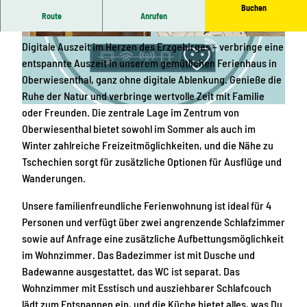
Buchen
Route
Anrufen
Ferienhaus Vergissmeinet: Natur pur erleben
F
S
Digitale Auszeit im Herzen des Erzgebirges – verbringe eine
l
c
entspannte Auszeit in unserem gemütlichen Ferienhaus in
u
h
Oberwiesenthal, ganz ohne digitale Ablenkung. Genieße die
r
l
Ruhe der Natur und verbringe wertvolle Zeit mit Familie
a
V
oder Freunden. Die zentrale Lage im Zentrum von
f
e
Oberwiesenthal bietet sowohl im Sommer als auch im
z
r
Winter zahlreiche Freizeitmöglichkeiten, und die Nähe zu
i
g
Tschechien sorgt für zusätzliche Optionen für Ausflüge und
m
i
Wanderungen.
m
s
Unsere familienfreundliche Ferienwohnung ist ideal für 4
e
s
Personen und verfügt über zwei angrenzende Schlafzimmer
r
m
sowie auf Anfrage eine zusätzliche Aufbettungsmöglichkeit
1
e
im Wohnzimmer. Das Badezimmer ist mit Dusche und
i
Badewanne ausgestattet, das WC ist separat. Das
n
Wohnzimmer mit Esstisch und ausziehbarer Schlafcouch
n
lädt zum Entspannen ein, und die Küche bietet alles, was Du