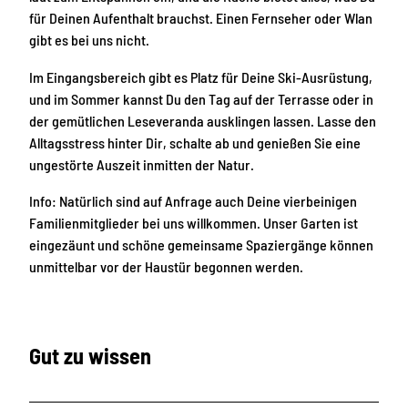
i
für Deinen Aufenthalt brauchst. Einen Fernseher oder Wlan
c
gibt es bei uns nicht.
h
t
Im Eingangsbereich gibt es Platz für Deine Ski-Ausrüstung,
_
und im Sommer kannst Du den Tag auf der Terrasse oder in
P
der gemütlichen Leseveranda ausklingen lassen. Lasse den
r
Alltagsstress hinter Dir, schalte ab und genießen Sie eine
o
ungestörte Auszeit inmitten der Natur.
f
i
Info: Natürlich sind auf Anfrage auch Deine vierbeinigen
l
Familienmitglieder bei uns willkommen. Unser Garten ist
b
eingezäunt und schöne gemeinsame Spaziergänge können
i
unmittelbar vor der Haustür begonnen werden.
l
d
Gut zu wissen