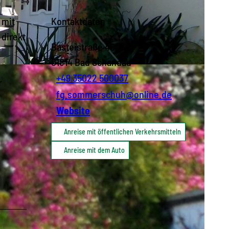
 mit
Kontaktdaten
 direkt
Basteistraße 46
01814
Bad Schandau
+49 35022 500037
r
fg.sommerschuh@online.de
Website
Anreise mit öffentlichen Verkehrsmitteln
Anreise mit dem Auto