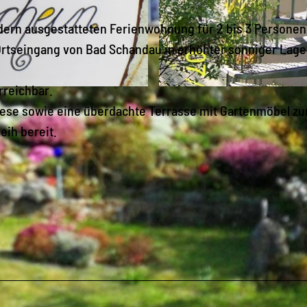
dern ausgestatteten Ferienwohnung für 2 bis 3 Personen
 Ortseingang von Bad Schandau in erhöhter sonniger Lage
rreichbar.
© Gudrun Sommerschuh |
CC-BY-SA
wiese sowie eine überdachte Terrasse mit Gartenmöbel zu
ih bereit.