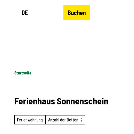
Z
DE
Buchen
u
Merkzettel
Suche
Menü
m
I
n
h
a
l
Startseite
t
Ferienhaus Sonnenschein
Ferienwohnung
Anzahl der Betten: 2