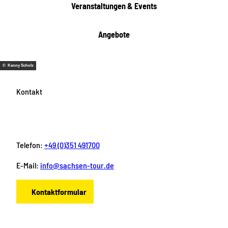
Veranstaltungen & Events
Angebote
© Kenny Scholz
Kontakt
Telefon:
+49 (0)351 491700
E-Mail:
info@sachsen-tour.de
Kontaktformular
F
I
Y
P
L