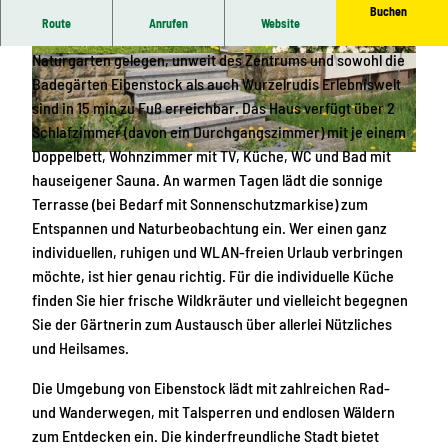
Buchen
Route
Anrufen
Website
Das Ferienhaus "Sonnenblume" ist in unserem großen
Naturgarten gelegen, unweit des Zentrums und sowohl die
G
W
Badegärten Eibenstock als auch Wurzelrudis Erlebniswelt
a
e
sind in 15 min zu Fuß erreichbar. Das Haus verfügt über 2
r
g
Schlafzimmer (davon ein Durchgangszimmer) mit je einem
t
z
Doppelbett, Wohnzimmer mit TV, Küche, WC und Bad mit
e
u
T
hauseigener Sauna. An warmen Tagen lädt die sonnige
n
m
e
Terrasse (bei Bedarf mit Sonnenschutzmarkise) zum
a
F
r
Entspannen und Naturbeobachtung ein. Wer einen ganz
n
e
r
individuellen, ruhigen und WLAN-freien Urlaub verbringen
s
r
a
möchte, ist hier genau richtig. Für die individuelle Küche
i
i
s
finden Sie hier frische Wildkräuter und vielleicht begegnen
c
e
s
Sie der Gärtnerin zum Austausch über allerlei Nützliches
h
n
e
und Heilsames.
t
h
a
Die Umgebung von Eibenstock lädt mit zahlreichen Rad-
u
und Wanderwegen, mit Talsperren und endlosen Wäldern
s
zum Entdecken ein. Die kinderfreundliche Stadt bietet