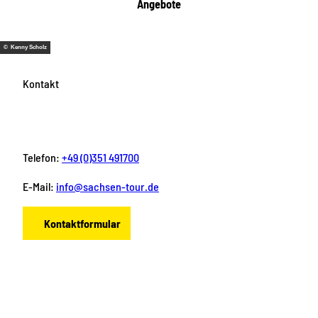
Angebote
© Kenny Scholz
Kontakt
Telefon:
+49 (0)351 491700
E-Mail:
info@sachsen-tour.de
Kontaktformular
F
I
Y
P
L
a
n
o
i
i
c
s
u
n
n
e
t
T
t
k