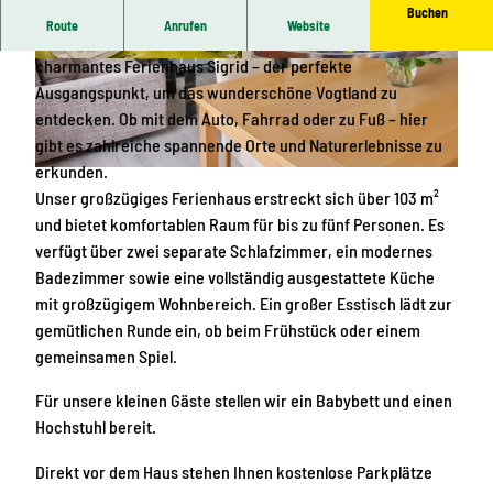
Buchen
Route
Anrufen
Website
Mitten im malerischen Örtchen Unterwürschnitz liegt unser
charmantes Ferienhaus Sigrid – der perfekte
©
CC-BY
©
CC-BY
Ausgangspunkt, um das wunderschöne Vogtland zu
entdecken. Ob mit dem Auto, Fahrrad oder zu Fuß – hier
gibt es zahlreiche spannende Orte und Naturerlebnisse zu
erkunden.
©
CC-BY
Unser großzügiges Ferienhaus erstreckt sich über 103 m²
und bietet komfortablen Raum für bis zu fünf Personen. Es
verfügt über zwei separate Schlafzimmer, ein modernes
Badezimmer sowie eine vollständig ausgestattete Küche
mit großzügigem Wohnbereich. Ein großer Esstisch lädt zur
gemütlichen Runde ein, ob beim Frühstück oder einem
gemeinsamen Spiel.
Für unsere kleinen Gäste stellen wir ein Babybett und einen
Hochstuhl bereit.
Direkt vor dem Haus stehen Ihnen kostenlose Parkplätze