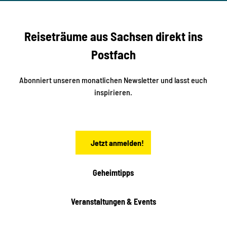
r
ack
t
r
e
e
f
f
U
e
Reiseträume aus Sachsen direkt ins
n
r
t
r
e
Postfach
e
n
i
r
k
ü
ü
Abonniert unseren monatlichen Newsletter und lasst euch
b
n
inspirieren.
e
f
t
r
e
n
a
Jetzt anmelden!
c
h
t
Geheimtipps
e
n
Veranstaltungen & Events