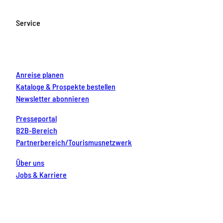
b
a
u
e
e
o
g
b
r
d
Service
o
r
e
e
i
k
a
s
n
m
t
Anreise planen
Kataloge & Prospekte bestellen
Newsletter abonnieren
Presseportal
B2B-Bereich
Partnerbereich/Tourismusnetzwerk
Über uns
Jobs & Karriere