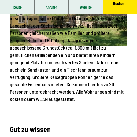
Buchen
Route
Anrufen
Website
Die Unterkünfte im Ferienhaus Schrammsteinblick sind der
ideale Ausgangspunkt für Ihren Urlaub in der einzigartigen
© Matthias Heine |
CC-BY-SA
© Matthias Heine |
CC-BY-SA
Landschaft der Sächsischen Schweiz. Hier finden zwei
Personen gleichermaßen wie Familien und größere
Gruppen Ruhe und Erholung. Das großzügige
abgeschlossene Grundstück (ca. 1.800 m²) lädt zu
©
webclient4.deskline.net/SAC/de/Login |&ensp
;
CC-BY-SA
gemütlichen Grillabenden ein und bietet Ihren Kindern
genügend Platz für unbeschwertes Spielen. Dafür stehen
auch ein Sandkasten und ein Tischtennisraum zur
Verfügung. Größere Reisegruppen können gerne das
gesamte Ferienhaus mieten. So können hier bis zu 20
Personen untergebracht werden. Alle Wohnungen sind mit
kostenlosem WLAN ausgestattet.
Gut zu wissen