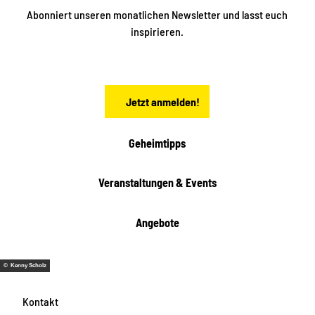
ü
ü
Abonniert unseren monatlichen Newsletter und lasst euch
b
n
inspirieren.
e
f
t
r
e
n
a
Jetzt anmelden!
c
h
t
Geheimtipps
e
n
Veranstaltungen & Events
Angebote
© Kenny Scholz
Kontakt