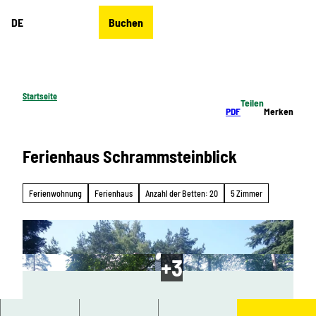
Z
DE
Buchen
u
Merkzettel
Suche
Menü
m
I
n
h
Startseite
Teilen
a
PDF
Merken
l
t
Ferienhaus Schrammsteinblick
Ferienwohnung
Ferienhaus
Anzahl der Betten: 20
5 Zimmer