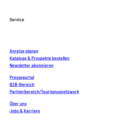
e
t
T
t
k
b
a
u
e
e
o
g
b
r
d
Service
o
r
e
e
i
k
a
s
n
m
t
Anreise planen
Kataloge & Prospekte bestellen
Newsletter abonnieren
Presseportal
B2B-Bereich
Partnerbereich/Tourismusnetzwerk
Über uns
Jobs & Karriere