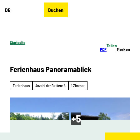
Z
DE
Buchen
u
Merkzettel
Suche
Menü
m
I
n
h
Startseite
Teilen
a
PDF
Merken
l
t
Ferienhaus Panoramablick
Ferienhaus
Anzahl der Betten: 4
1 Zimmer