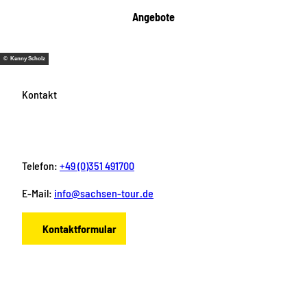
Angebote
© Kenny Scholz
Kontakt
Telefon:
+49 (0)351 491700
E-Mail:
info@sachsen-tour.de
Kontaktformular
F
I
Y
P
L
a
n
o
i
i
c
s
u
n
n