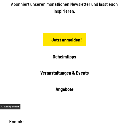
ü
ü
Abonniert unseren monatlichen Newsletter und lasst euch
b
n
inspirieren.
e
f
t
r
e
n
a
Jetzt anmelden!
c
h
t
Geheimtipps
e
n
Veranstaltungen & Events
Angebote
© Kenny Scholz
Kontakt