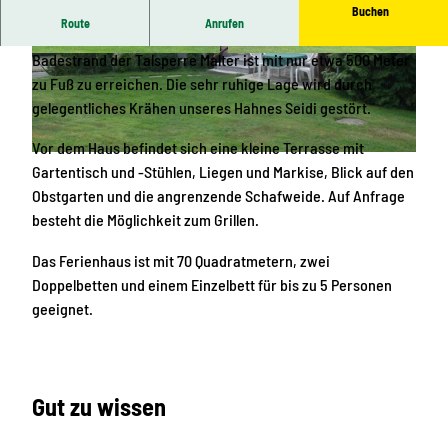
Buchen
Route
Anrufen
Unser Ferienhaus liegt ca. 20 km von Dresden entfernt, der
Badestrand der Talsperre Malter ist mit nur etwa 500 Meter
E
F
zu Fuß zu erreichen. Die sehr ruhige Lage wird durch
i
e
gelegentliches Krähen unseres Hahnes Seidi gestört.
n
r
g
i
Vor dem Haus befindet sich eine kleine Terrasse mit
a
e
F
Gartentisch und -Stühlen, Liegen und Markise, Blick auf den
n
n
e
Obstgarten und die angrenzende Schafweide. Auf Anfrage
g
h
r
besteht die Möglichkeit zum Grillen.
F
a
i
e
u
e
Das Ferienhaus ist mit 70 Quadratmetern, zwei
r
s
n
Doppelbetten und einem Einzelbett für bis zu 5 Personen
i
2
h
geeignet.
e
0
a
n
1
u
h
1
s
a
(
Gut zu wissen
u
1