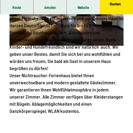
Buchen
Route
Anrufen
Website
Willkommen im Ferienhaus der Familie Nenner in Plauen.
Unser Ferienhaus ist ein modernes und geräumiges Haus im
I
I
Herzen Deutschlands - mit Platz für bis zu 6 Personen.
M
M
Persönliche Gastfreundschaft, Atmosphäre und
G
G
Herzlichkeit, das alles finden Sie hier unter einem Dach,
_
_
Kinder- und Hundefreundlich sind wir natürlich auch. Wir
3
7
I
geben unser Bestes, damit Sie sich bei uns wohlfühlen und
3
9
M
würden uns freuen, Sie bald als Gast in unserem Haus
9
4
G
begrüßen zu dürfen!
0
0
_
Unser Nichtraucher-Ferienhaus bietet Ihnen
2
4
unverwechselbare und modern gestaltete Gästezimmer.
1
Wir garantieren Ihnen Wohlfühlatmosphäre in jedem
3
unserer Zimmer. Alle Zimmer verfügen über Kleiderstangen
6
mit Bügeln, Ablagemöglichkeiten und einen
Ganzkörperspiegel, WLAN kostenlos.