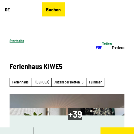
Z
DE
Buchen
u
Merkzettel
Suche
Menü
m
I
n
h
Startseite
Teilen
a
PDF
Merken
l
t
Ferienhaus KIWE5
Ferienhaus
(DEHOGA)
Anzahl der Betten: 6
1 Zimmer