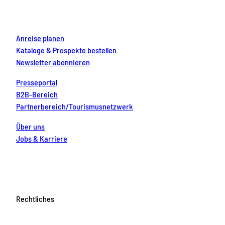
k
a
s
n
m
t
Anreise planen
Kataloge & Prospekte bestellen
Newsletter abonnieren
Presseportal
B2B-Bereich
Partnerbereich/Tourismusnetzwerk
Über uns
Jobs & Karriere
Rechtliches