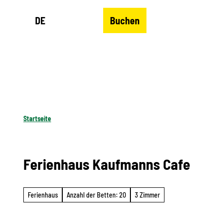
Z
DE
Buchen
u
Merkzettel
Suche
Menü
m
I
n
h
a
l
Startseite
t
Ferienhaus Kaufmanns Cafe
Ferienhaus
Anzahl der Betten: 20
3 Zimmer