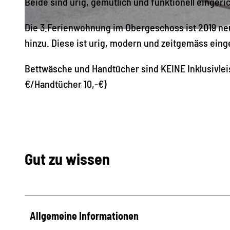
Beide sind urig, gemütlich und funktionell eingeric
a
u
Die 3.Ferienwohnung im Obergeschoss ist 2019 ne
U
f
hinzu. Diese ist urig, modern und zeitgemäss einge
n
m
s
Bettwäsche und Handtücher sind KEINE Inklusivlei
a
e
€/Handtücher 10,-€)
n
r
n
F
s
e
C
r
a
Gut zu wissen
i
f
e
é
n
h
Allgemeine Informationen
a