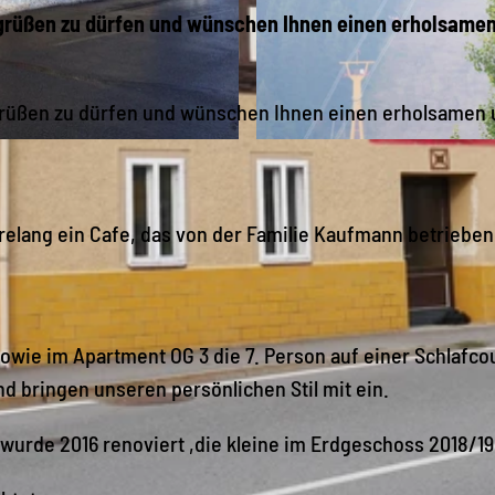
egrüßen zu dürfen und wünschen Ihnen einen erholsame
egrüßen zu dürfen und wünschen Ihnen einen erholsamen
B
l
i
lang ein Cafe, das von der Familie Kaufmann betrieben
c
k
z
sowie im Apartment OG 3 die 7. Person auf einer Schlafco
u
d bringen unseren persönlichen Stil mit ein.
m
F
urde 2016 renoviert ,die kleine im Erdgeschoss 2018/19
i
c