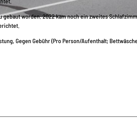
htet.
h
u gebaut worden. 2022 kam noch ein zweites Schlafzim
t
richtet.
e
l
stung, Gegen Gebühr (Pro Person/Aufenthalt; Bettwäsche
b
e
r
g