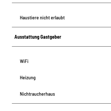
u
s
Haustiere nicht erlaubt
K
a
u
Ausstattung Gastgeber
f
m
a
WiFi
n
n
Heizung
s
C
a
Nichtraucherhaus
f
é