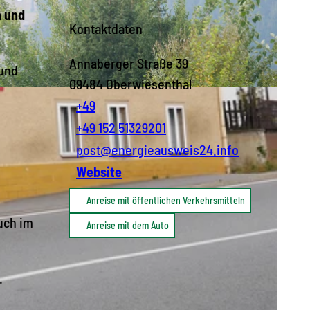
n und
Kontaktdaten
Annaberger Straße 39
 und
09484
Oberwiesenthal
+49
+49 152 51329201
post@energieausweis24.info
Website
Anreise mit öffentlichen Verkehrsmitteln
uch im
Anreise mit dem Auto
.