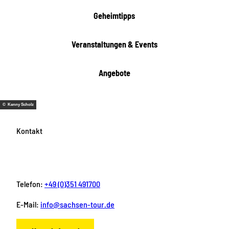
h
t
Geheimtipps
e
n
Veranstaltungen & Events
Angebote
© Kenny Scholz
Kontakt
Telefon:
+49 (0)351 491700
E-Mail:
info@sachsen-tour.de