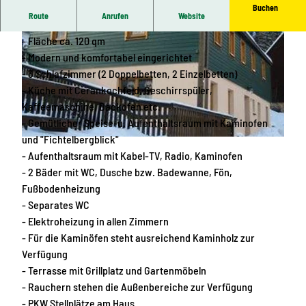
Buchen
Route
Anrufen
Website
- Geeignet für 2-6 Personen (Aufbettung möglich)
- Fläche ca. 120 qm
- Modern und komfortabel eingerichtet
- 3 Schlafzimmer (2 Doppelbetten, 2 Einzelbetten)
- Küche mit Cerankochfeld, Geschirrspüler,
Kaffeemaschine, Backofen etc.
© Familie André Fischer
- Gemütlicher Speise-u. Aufenthaltsraum mit Kaminofen
und "Fichtelbergblick"
© Familie André Fischer
- Aufenthaltsraum mit Kabel-TV, Radio, Kaminofen
- 2 Bäder mit WC, Dusche bzw. Badewanne, Fön,
Fußbodenheizung
- Separates WC
- Elektroheizung in allen Zimmern
- Für die Kaminöfen steht ausreichend Kaminholz zur
Verfügung
- Terrasse mit Grillplatz und Gartenmöbeln
- Rauchern stehen die Außenbereiche zur Verfügung
- PKW Stellplätze am Haus