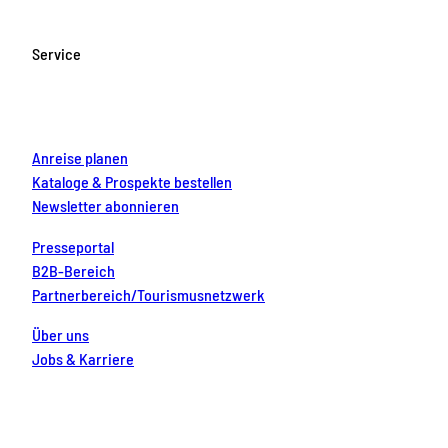
b
a
u
e
e
o
g
b
r
d
Service
o
r
e
e
i
k
a
s
n
m
t
Anreise planen
Kataloge & Prospekte bestellen
Newsletter abonnieren
Presseportal
B2B-Bereich
Partnerbereich/Tourismusnetzwerk
Über uns
Jobs & Karriere