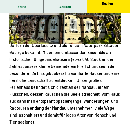
Buchen
Route
Anrufen
Unser uriges und romantisches Umgebindehaus befindet
sich im Textildorf Großschönau in der wunderschönen
F
B
Oberlausitz. Gelegen direkt in der Flussaue der wild-
e
l
romantischen Mandau und im Dreiländereck Sachsen -
r
o
Tschechien - Polen. Großschönau zählt zu den schönsten
i
c
Dörfern der Oberlausitz und als Tor zum Naturpark Zittauer
e
k
F
Gebirge bekannt. Mit einem umfassenden Ensemble an
n
s
e
historischen Umgebindehäusern (etwa 640 Stück an der
h
t
r
Zahl) ist unsere kleine Gemeinde ein Freilichtmuseum der
a
u
i
besonderen Art. Es gibt überall traumhafte Häuser und eine
u
b
e
herrliche Landschaft zu entdecken. Unser großes
s
e
n
Ferienhaus befindet sich direkt an der Mandau, einem
h
Flüsschen, dessen Rauschen die Seele streichelt. Vom Haus
a
aus kann man entspannt Spaziergänge, Wanderungen und
u
Radtouren entlang der Mandau unternehmen, viele Wege
s
sind asphaltiert und damit für jedes Alter von Mensch und
H
Tier geeignet.
e