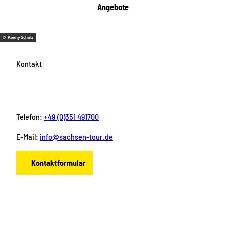
Angebote
© Kenny Scholz
Kontakt
Telefon:
+49 (0)351 491700
E-Mail:
info@sachsen-tour.de
Kontaktformular
F
I
Y
P
L
a
n
o
i
i
c
s
u
n
n
e
t
T
t
k