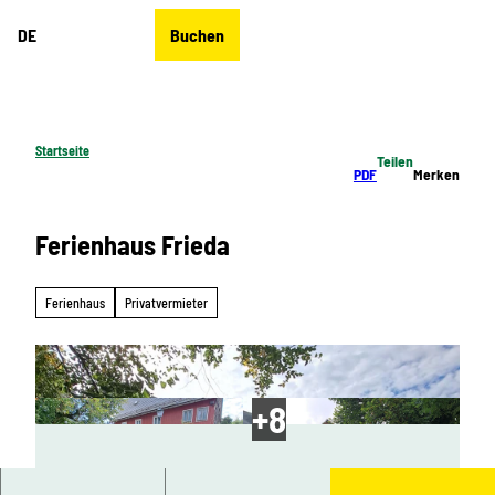
Z
DE
Buchen
u
Merkzettel
Suche
Menü
m
I
n
h
Startseite
Teilen
a
PDF
Merken
l
t
Ferienhaus Frieda
Ferienhaus
Privatvermieter