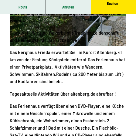
Buchen
Glück Auf - Wir sind Welterbe mit Tradition Leidenschaft
Route
Anrufen
und Heimatgefühl ! Das Erzbebirge ! Das Berghaus Frieda
2
2
erwar...
0
0
Glück Auf - Wir sind Welterbe mit Tradition Leidenschaft
2
2
und Heimatgefühl ! Das Erzbebirge !
2
2
0
0
2
Das Berghaus Frieda erwartet Sie im Kurort Altenberg, 41
9
9
0
km von der Festung Königstein entfernt.Das Ferienhaus hat
1
1
2
einen Privatparkplatz. Aktivitäten wie Wandern,
3
9
2
Schwimmen, Skifahren,Rodeln ( ca 200 Meter bis zum Lift )
_
_
0
und Radfahren sind beliebt.
1
1
9
5
7
1
Tagesaktuelle Aktivitäten über altenberg.de abrufbar !
2
4
3
Das Ferienhaus verfügt über einen DVD-Player, eine Küche
1
5
_
mit einem Geschirrspüler, einer Mikrowelle und einem
4
3
1
Kühlschrank, ein Wohnzimmer, einen Essbereich, 2
8
1
5
Schlafzimmer und 1 Bad mit einer Dusche. Ein Flachbild-
2
Sat-TV, eine Nintendo Wii und ein CD-Player sind ebenfalls