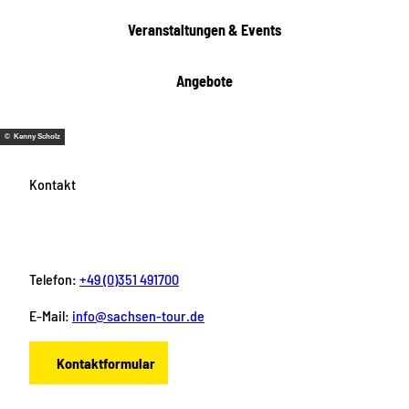
n
Veranstaltungen & Events
Angebote
© Kenny Scholz
Kontakt
Telefon:
+49 (0)351 491700
E-Mail:
info@sachsen-tour.de
Kontaktformular