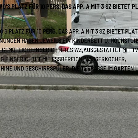
O‘S PLATZ FÜR 10 PERS. DAS APP. A MIT 3 SZ BIETET P
S PLATZ FÜR 10 PERS. DAS APP. A MIT 3 SZ BIETET PLA
WOHNUNGEN HABEN JEWEILS EIN KINDERBETT U. HOCHSTUH
F
N GEMÜTLICH EINGERICHTETES WZ,AUSGESTATTET MIT TV
R
SIG EINGERICHTET MIT ESSBEREICH, WASSERKOCHER,
E
INE UND GESCHIRRSPÜLER. DIE TERRASSE IM GARTEN 
I
Z
E
I
T
H
A
U