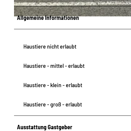
S
Allgemeine Informationen
F
E
R
Haustiere nicht erlaubt
I
E
N
Haustiere - mittel - erlaubt
H
A
Haustiere - klein - erlaubt
U
S
Haustiere - groß - erlaubt
F
I
C
Ausstattung Gastgeber