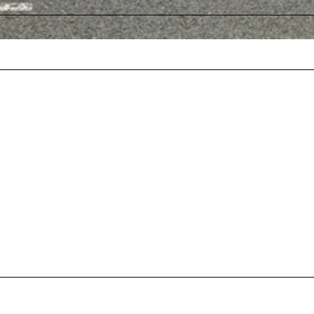
S
-
S
A
U
N
A