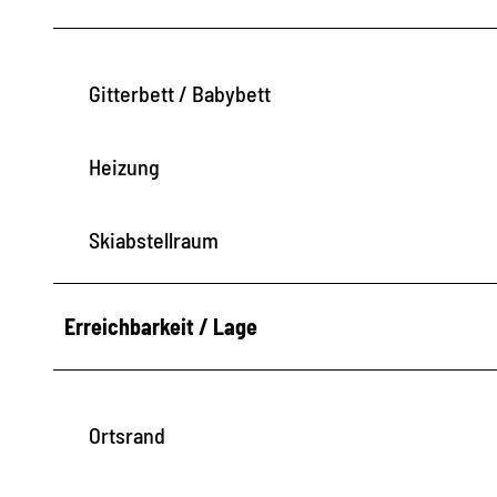
H
T
E
Gitterbett / Babybett
L
B
Heizung
E
R
Skiabstellraum
G
Erreichbarkeit / Lage
Ortsrand