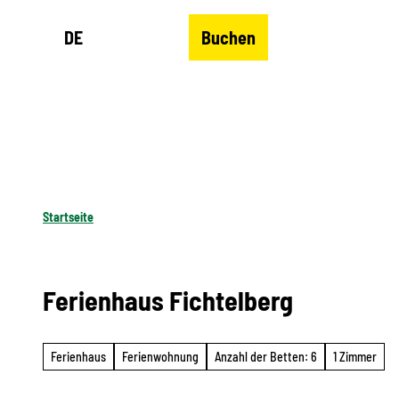
Z
DE
Buchen
u
Merkzettel
Suche
Menü
m
I
n
h
a
l
Startseite
t
Ferienhaus Fichtelberg
Ferienhaus
Ferienwohnung
Anzahl der Betten: 6
1 Zimmer