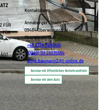
LATZ
Kontaktdaten
Annaberger Straße 125
TZ FÜR
09484
Oberwiesenthal
-
L FÜR
Oberwiesenthal
,
+49 3774 8246410
(0049) 151 26035664
LÄDT
antje.baumann2@t-online.de
Anreise mit öffentlichen Verkehrsmitteln
Anreise mit dem Auto