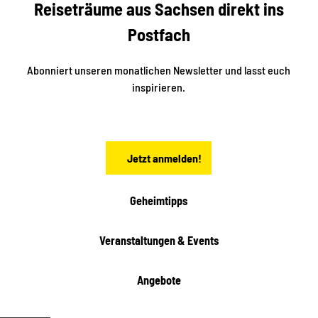
e
Reiseträume aus Sachsen direkt ins
n
r
t
r
e
Postfach
e
n
i
r
k
ü
ü
Abonniert unseren monatlichen Newsletter und lasst euch
b
n
inspirieren.
e
f
t
r
e
n
a
Jetzt anmelden!
c
h
t
Geheimtipps
e
n
Veranstaltungen & Events
Angebote