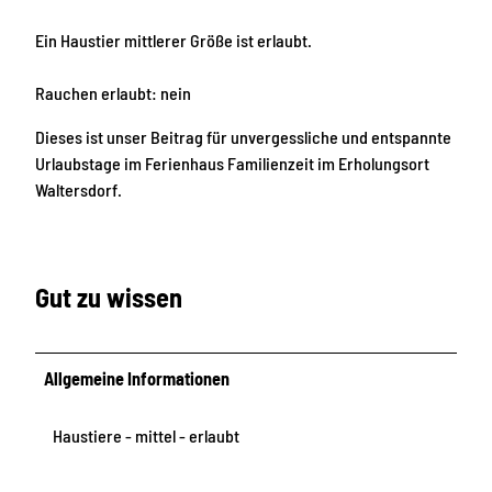
d
-
Ein Haustier mittlerer Größe ist erlaubt.
1
_
Rauchen erlaubt: nein
a
Dieses ist unser Beitrag für unvergessliche und entspannte
l
Urlaubstage im Ferienhaus Familienzeit im Erholungsort
l
Waltersdorf.
_
1
8
6
Gut zu wissen
1
9
Allgemeine Informationen
Haustiere - mittel - erlaubt