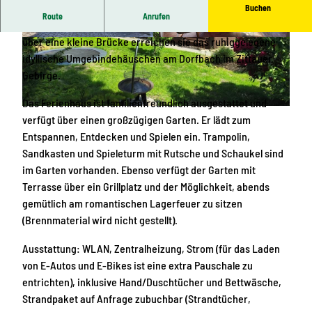
Buchen
Route
Anrufen
Genießen sie die Urlaubszeit im Ferienhaus Familienzeit -
über eine kleine Brücke erreichen sie das ruhiggelegene
9
1
idyllische Umgebindehäuschen am Dorfbach im Zittauer
e
0
Gebirge.
9
0
9
0
Das Ferienhaus ist familienfreundlich ausgestattet und
1
0
G
verfügt über einen großzügigen Garten. Er lädt zum
0
6
a
Entspannen, Entdecken und Spielen ein. Trampolin,
1
7
r
Sandkasten und Spieleturm mit Rutsche und Schaukel sind
7
8
t
im Garten vorhanden. Ebenso verfügt der Garten mit
-
1
e
Terrasse über ein Grillplatz und der Möglichkeit, abends
0
1
n
gemütlich am romantischen Lagerfeuer zu sitzen
f
a
(Brennmaterial wird nicht gestellt).
b
n
b
s
Ausstattung: WLAN, Zentralheizung, Strom (für das Laden
-
i
von E-Autos und E-Bikes ist eine extra Pauschale zu
4
c
entrichten), inklusive Hand/Duschtücher und Bettwäsche,
0
h
Strandpaket auf Anfrage zubuchbar (Strandtücher,