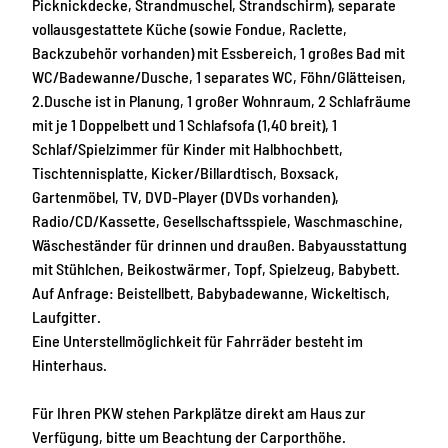
a
t
Picknickdecke, Strandmuschel, Strandschirm), separate
8
vollausgestattete Küche (sowie Fondue, Raclette,
-
Backzubehör vorhanden) mit Essbereich, 1 großes Bad mit
b
WC/Badewanne/Dusche, 1 separates WC, Föhn/Glätteisen,
f
2.Dusche ist in Planung, 1 großer Wohnraum, 2 Schlafräume
4
mit je 1 Doppelbett und 1 Schlafsofa (1,40 breit), 1
f
Schlaf/Spielzimmer für Kinder mit Halbhochbett,
-
Tischtennisplatte, Kicker/Billardtisch, Boxsack,
e
Gartenmöbel, TV, DVD-Player (DVDs vorhanden),
7
Radio/CD/Kassette, Gesellschaftsspiele, Waschmaschine,
9
Wäscheständer für drinnen und draußen. Babyausstattung
5
mit Stühlchen, Beikostwärmer, Topf, Spielzeug, Babybett.
c
Auf Anfrage: Beistellbett, Babybadewanne, Wickeltisch,
9
Laufgitter.
c
Eine Unterstellmöglichkeit für Fahrräder besteht im
c
Hinterhaus.
7
6
Für Ihren PKW stehen Parkplätze direkt am Haus zur
d
Verfügung, bitte um Beachtung der Carporthöhe.