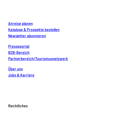
o
r
e
e
i
k
a
s
n
m
t
Anreise planen
Kataloge & Prospekte bestellen
Newsletter abonnieren
Presseportal
B2B-Bereich
Partnerbereich/Tourismusnetzwerk
Über uns
Jobs & Karriere
Rechtliches