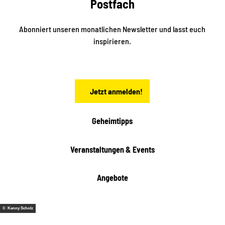
Postfach
e
n
i
r
k
ü
ü
Abonniert unseren monatlichen Newsletter und lasst euch
b
n
inspirieren.
e
f
t
r
e
n
a
Jetzt anmelden!
c
h
t
Geheimtipps
e
n
Veranstaltungen & Events
Angebote
© Kenny Scholz