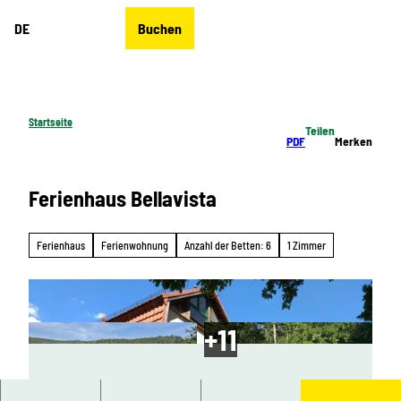
Z
DE
Buchen
u
Merkzettel
Suche
Menü
m
I
n
h
Startseite
Teilen
a
PDF
Merken
l
t
Ferienhaus Bellavista
Ferienhaus
Ferienwohnung
Anzahl der Betten: 6
1 Zimmer