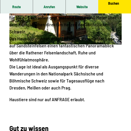
Buchen
Route
Anrufen
Website
Das großzügige, gut ausgestattete Ferienhaus Bellavista ist
für bis zu 6 Personen geeignet und liegt ca. 40 Meter über
© Sabine und Andreas Linke
© Sabine und Andreas Linke
dem Kurort Rathen direkt im Herzen der Sächsischen
Schweiz.
Das Haus bietet Ihnen aufgrund seiner exponierten Lage
auf Sandsteinfelsen einen fantastischen Panoramablick
© Sabine und Andreas Linke
über die Rathener Felsenlandschaft, Ruhe und
Wohlfühlatmosphäre.
Die Lage ist ideal als Ausgangspunkt für diverse
Wanderungen in den Nationalpark Sächsische und
Böhmische Schweiz sowie für Tagesausflüge nach
Dresden, Meißen oder auch Prag.
Haustiere sind nur auf ANFRAGE erlaubt.
Gut zu wissen