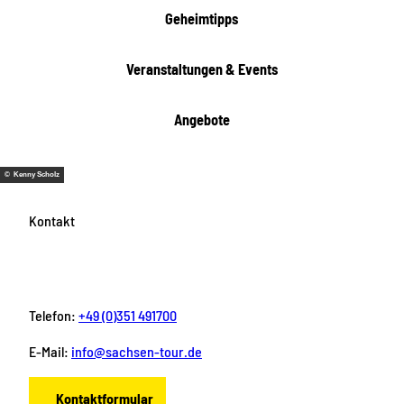
t
Geheimtipps
e
n
Veranstaltungen & Events
Angebote
© Kenny Scholz
Kontakt
Telefon:
+49 (0)351 491700
E-Mail:
info@sachsen-tour.de
Kontaktformular