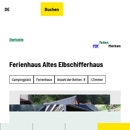
Z
DE
Buchen
u
Merkzettel
Suche
Menü
m
I
n
h
Startseite
Teilen
a
PDF
Merken
l
t
Ferienhaus Altes Elbschifferhaus
Campingplatz
Ferienhaus
Anzahl der Betten: 8
1 Zimmer