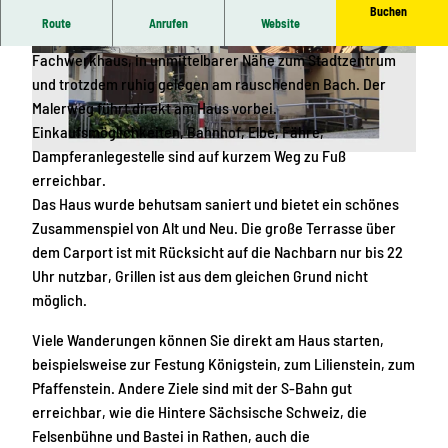
Buchen
Route
Anrufen
Website
Es erwartet Sie ein liebevoll saniertes historisches
Fachwerkhaus, in unmittelbarer Nähe zum Stadtzentrum
© Gudrun Diesel |
CC-BY-SA
© Gudrun Diesel |
CC-BY-SA
und trotzdem ruhig gelegen am rauschenden Bach. Der
Malerweg führt direkt am Haus vorbei.
Einkaufsmöglichkeiten, Bahnhof, Elbe, Fähre,
Dampferanlegestelle sind auf kurzem Weg zu Fuß
© Gudrun Diesel |
CC-BY-SA
erreichbar.
Das Haus wurde behutsam saniert und bietet ein schönes
Zusammenspiel von Alt und Neu. Die große Terrasse über
dem Carport ist mit Rücksicht auf die Nachbarn nur bis 22
Uhr nutzbar, Grillen ist aus dem gleichen Grund nicht
möglich.
Viele Wanderungen können Sie direkt am Haus starten,
beispielsweise zur Festung Königstein, zum Lilienstein, zum
Pfaffenstein. Andere Ziele sind mit der S-Bahn gut
erreichbar, wie die Hintere Sächsische Schweiz, die
Felsenbühne und Bastei in Rathen, auch die