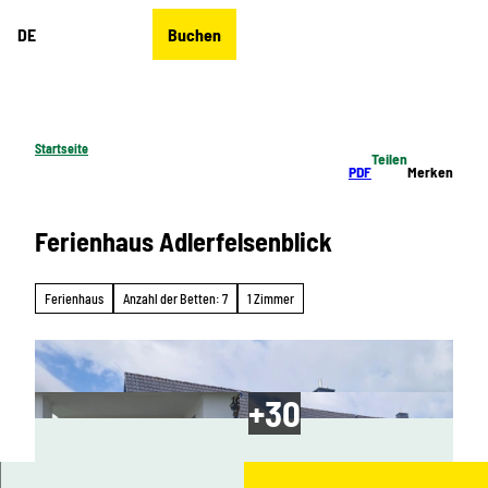
Z
DE
Buchen
u
Merkzettel
Suche
Menü
m
I
n
h
Startseite
Teilen
a
PDF
Merken
l
t
Ferienhaus Adlerfelsenblick
Ferienhaus
Anzahl der Betten: 7
1 Zimmer