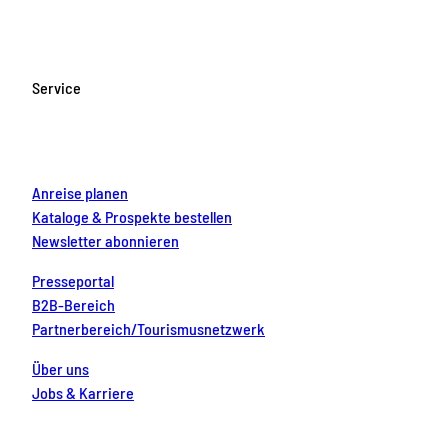
c
s
u
n
n
e
t
T
t
k
b
a
u
e
e
o
g
b
r
d
Service
o
r
e
e
i
k
a
s
n
m
t
Anreise planen
Kataloge & Prospekte bestellen
Newsletter abonnieren
Presseportal
B2B-Bereich
Partnerbereich/Tourismusnetzwerk
Über uns
Jobs & Karriere