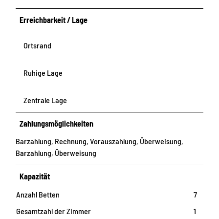
b
-
Erreichbarkeit / Lage
4
1
Ortsrand
e
4
-
Ruhige Lage
9
8
Zentrale Lage
d
1
Zahlungsmöglichkeiten
-
Barzahlung, Rechnung, Vorauszahlung, Überweisung,
4
Barzahlung, Überweisung
3
e
Kapazität
a
2
Anzahl Betten
7
9
Gesamtzahl der Zimmer
1
3