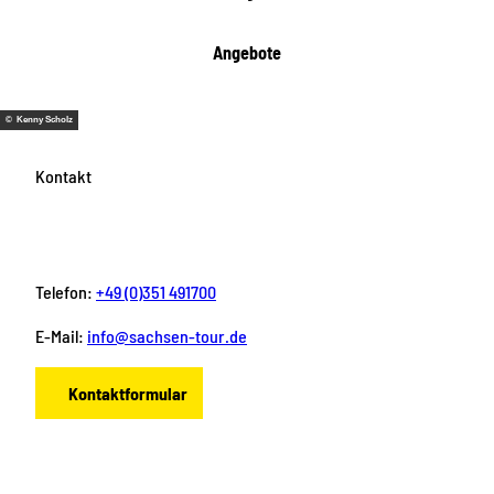
Angebote
© Kenny Scholz
Kontakt
Telefon:
+49 (0)351 491700
E-Mail:
info@sachsen-tour.de
Kontaktformular
F
I
Y
P
L
a
n
o
i
i