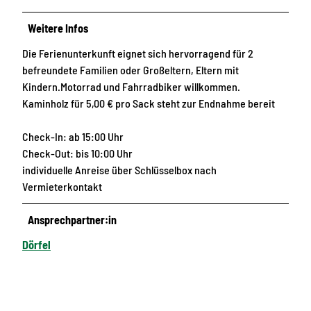
0
8
Weitere Infos
f
Die Ferienunterkunft eignet sich hervorragend für 2
e
befreundete Familien oder Großeltern, Eltern mit
4
Kindern.Motorrad und Fahrradbiker willkommen.
-
Kaminholz für 5,00 € pro Sack steht zur Endnahme bereit
1
_
Check-In: ab 15:00 Uhr
a
Check-Out: bis 10:00 Uhr
l
individuelle Anreise über Schlüsselbox nach
l
Vermieterkontakt
_
1
Ansprechpartner:in
8
3
Dörfel
4
1