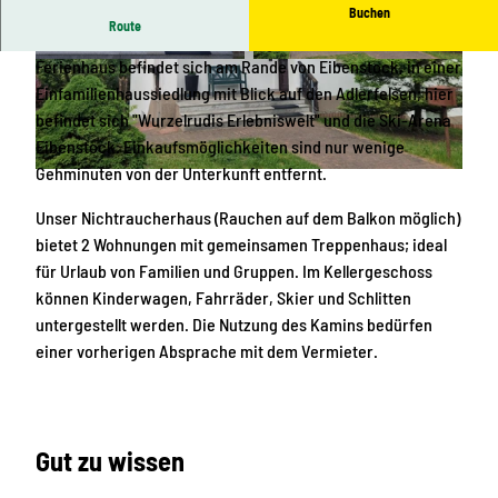
Buchen
Route
Ferienhaus Adlerfelsenblick: Natur pur erleben!
Unser
Ferienhaus befindet sich am Rande von Eibenstock, in einer
2
2
Einfamilienhaussiedlung mit Blick auf den Adlerfelsen; hier
0
0
befindet sich "Wurzelrudis Erlebniswelt" und die Ski-Arena
2
2
Eibenstock. Einkaufsmöglichkeiten sind nur wenige
6
6
Gehminuten von der Unterkunft entfernt.
0
0
5
5
5
7
Unser Nichtraucherhaus (Rauchen auf dem Balkon möglich)
2
3
4
bietet 2 Wohnungen mit gemeinsamen Treppenhaus; ideal
0
0
6
für Urlaub von Familien und Gruppen. Im Kellergeschoss
_
_
d
können Kinderwagen, Fahrräder, Skier und Schlitten
1
0
1
untergestellt werden. Die Nutzung des Kamins bedürfen
6
9
f
einer vorherigen Absprache mit dem Vermieter.
3
4
c
9
8
-
0
1
0
7
0
1
Gut zu wissen
4