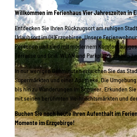
Willkommen im Ferienhaus Vier Jahreszeiten in E
Entdecken Sie Ihren Rückzugsort am ruhigen Stadt
Urlaubsort im (H)Erzgebirge. Unsere Ferienwohnung
© M. Schale |
CC-BY-NC-SA
Personen und sind mit modernem Komfort ausgest
Terrasse und Grill. WLAN und Parkplätze stehen z
In nur wenigen Gehminuten erreichen Sie das Stad
Supermärkten und einer Apotheke. Die Umgebung bi
bis hin zu Wanderungen im Sommer. Erkunden Sie 
mit seinen berühmten Weihnachtsmärkten und der
Buchen Sie noch heute Ihren Aufenthalt im Ferie
Momente im Erzgebirge!