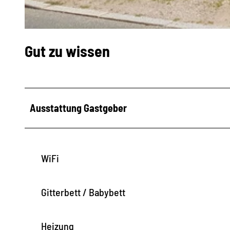
© M. Schale |
CC-BY-NC-SA
Gut zu wissen
Ausstattung Gastgeber
WiFi
Gitterbett / Babybett
Heizung