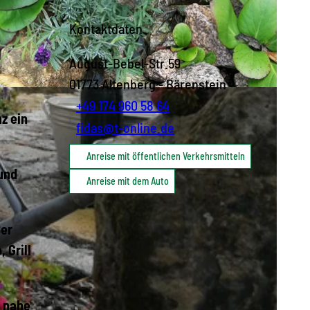
Kontaktdaten
August-Bebel-Str.59
01773
Altenberg
- Bärenstein
+49 174 960 58 64
z ein
fidas@t-online.de
Anreise mit öffentlichen Verkehrsmitteln
 und
Anreise mit dem Auto
ßer
 Grill
m nahe