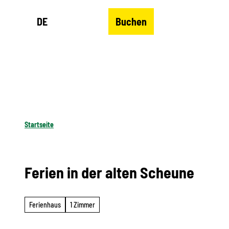
Z
DE
Buchen
u
Merkzettel
Suche
Menü
m
I
n
h
a
l
Startseite
t
Ferien in der alten Scheune
Ferienhaus
1 Zimmer