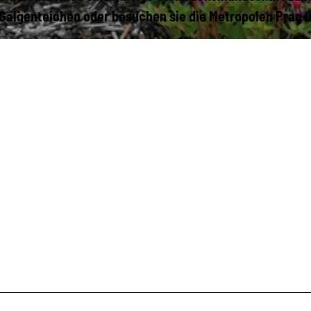
 Galgenteichen oder besuchen sie die Metropolen Prag 
2
5
_
1
1
4
6
0
1