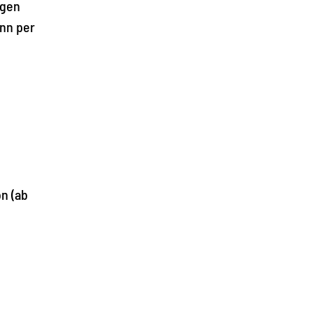
agen
inn per
on (ab