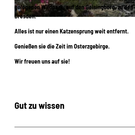
8
gelegenen Wildpark, auf den Geisingberg, zu den
_
Dresden.
I
1
M
Alles ist nur einen Katzensprung weit entfernt.
7
G
0
Genießen sie die Zeit im Osterzgebirge.
_
3
2
3
Wir freuen uns auf sie!
0
1
2
3
0
5
Gut zu wissen
1
8
_