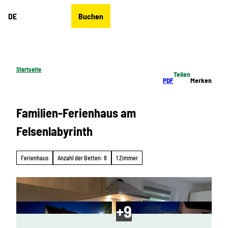
Z
DE
Buchen
u
Merkzettel
Suche
Menü
m
I
n
h
Startseite
Teilen
a
PDF
Merken
l
t
Familien-Ferienhaus am
Felsenlabyrinth
Ferienhaus
Anzahl der Betten: 8
1 Zimmer