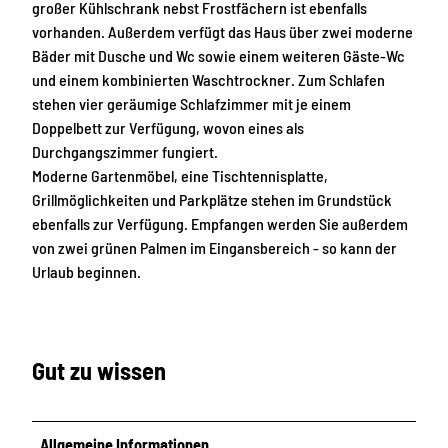
großer Kühlschrank nebst Frostfächern ist ebenfalls
P
u
vorhanden. Außerdem verfügt das Haus über zwei moderne
a
c
Bäder mit Dusche und Wc sowie einem weiteren Gäste-Wc
l
h
und einem kombinierten Waschtrockner. Zum Schlafen
m
t
stehen vier geräumige Schlafzimmer mit je einem
e
u
Doppelbett zur Verfügung, wovon eines als
n
n
Durchgangszimmer fungiert.
g
Moderne Gartenmöbel, eine Tischtennisplatte,
Grillmöglichkeiten und Parkplätze stehen im Grundstück
ebenfalls zur Verfügung. Empfangen werden Sie außerdem
von zwei grünen Palmen im Eingansbereich - so kann der
Urlaub beginnen.
Gut zu wissen
Allgemeine Informationen