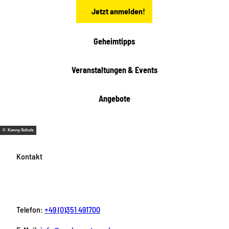
a
Jetzt anmelden!
c
h
t
Geheimtipps
e
n
Veranstaltungen & Events
Angebote
© Kenny Scholz
Kontakt
Telefon:
+49 (0)351 491700