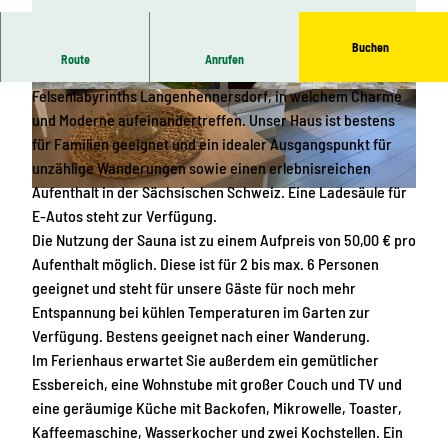
Buchen
Route
Anrufen
Herzlich Willkommen in unserem Ferienhaus, unweit des
Felsenlabyrinths Langenhennersdorf, in welchem Charme
A
E
und Moderne aufeinandertreffen. Unser Haus ist bestens
u
i
für Familien geeignet und ein idealer Ausgangspunkt für
ß
n
unzählige Wanderungen sowie einen erlebnisreichen
e
f
Aufenthalt in der Sächsischen Schweiz. Eine Ladesäule für
n
a
© Familie Pohl |
CC-BY-SA
E-Autos steht zur Verfügung.
a
h
Die Nutzung der Sauna ist zu einem Aufpreis von 50,00 € pro
n
r
Aufenthalt möglich. Diese ist für 2 bis max. 6 Personen
s
t
geeignet und steht für unsere Gäste für noch mehr
i
m
Entspannung bei kühlen Temperaturen im Garten zur
c
i
Verfügung. Bestens geeignet nach einer Wanderung.
h
t
Im Ferienhaus erwartet Sie außerdem ein gemütlicher
t
B
Essbereich, eine Wohnstube mit großer Couch und TV und
m
e
eine geräumige Küche mit Backofen, Mikrowelle, Toaster,
i
l
Kaffeemaschine, Wasserkocher und zwei Kochstellen. Ein
t
e