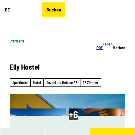
Z
DE
Buchen
u
Merkzettel
Suche
Menü
m
I
n
h
Startseite
Teilen
a
PDF
Merken
l
t
Elly Hostel
Aparthotel
Hotel
Anzahl der Betten: 98
33 Zimmer