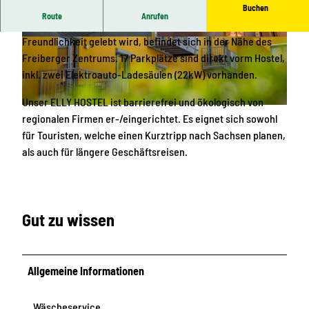
Buchen
Route
Anrufen
Unser familiengeführtes Hostel, welches mit viel Liebe &
Freundlichkeit gelebt wird, befindet sich in der Nähe des
© PC2
© PC2
Freiberger Zentrums. 17 Parkplätze sind direkt vorm Hostel,
inkl. zwei Elektroauto-Ladesäulen (22kW) vorhanden.
Unser ELLY HOSTEL ist barrierefrei und ökologisch von
© PC2
regionalen Firmen er-/eingerichtet. Es eignet sich sowohl
für Touristen, welche einen Kurztripp nach Sachsen planen,
als auch für längere Geschäftsreisen.
Gut zu wissen
Allgemeine Informationen
Wäscheservice