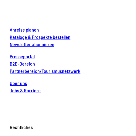
o
r
e
e
i
k
a
s
n
m
t
Anreise planen
Kataloge & Prospekte bestellen
Newsletter abonnieren
Presseportal
B2B-Bereich
Partnerbereich/Tourismusnetzwerk
Über uns
Jobs & Karriere
Rechtliches