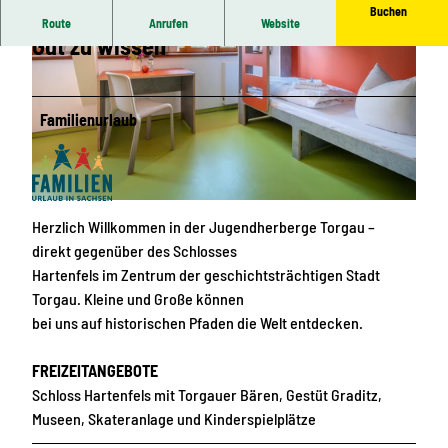
Buchen
Route
Anrufen
Website
Gut zu wissen
Familienurlaub
© JH Torgau
© JH Torgau
Herzlich Willkommen in der Jugendherberge Torgau –
direkt gegenüber des Schlosses
Hartenfels im Zentrum der geschichtsträchtigen Stadt
Torgau. Kleine und Große können
bei uns auf historischen Pfaden die Welt entdecken.
FREIZEITANGEBOTE
Schloss Hartenfels mit Torgauer Bären, Gestüt Graditz,
Museen, Skateranlage und Kinderspielplätze