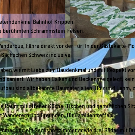
dsteindenkmal Bahnhof Krippen.
die berühmten Schrammstein-Felsen.
© Stefanie Mathy |
CC-BY-SA
nderbus, Fähre direkt vor der Tür. In der Gästekarte-Mob
r Sächschen Schweiz inclusive.
haben wir mit Liebe zum Baudenkmal und mit Respekt vo
 saniert. Wir haben Balken und Decken freigelegt, kei
aufbau sind altbekannte Baumaterialien, Holz und Lehm,
le Raum mit offener Küche, Tischen und gemütlichen Si
it Wanderern und Freunden, für Familientreffen.
zimmer und ein Sechsbettzimmer sowie drei Bäder mit D