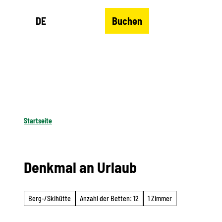
Z
DE
Buchen
u
Merkzettel
Suche
Menü
m
I
n
h
a
l
Startseite
t
Denkmal an Urlaub
Berg-/Skihütte
Anzahl der Betten: 12
1 Zimmer