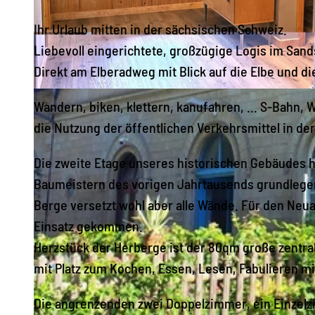
Ihr Urlaub mitten in der sächsischen Schweiz.
Liebevoll eingerichtete, großzügige Logis im San
Direkt am Elberadweg mit Blick auf die Elbe und 
© Stefanie Mathy |
CC-BY-ND
Wandern, biken, klettern, kanufahren, … S-Bahn, Wa
die Nutzung der öffentlichen Verkehrsmittel in de
Die zweite Etage unseres historischen Gebäudes 
Baumeistern des vorigen Jahrtausends grundlegend
Berge versetzt wohl aber alle Wände. Für den Neu
Einsatz gekommen.
Herzstück der Herberge ist der 80qm große zentra
mit Platz zum Kochen, Essen, Lesen, Fabulieren m
Die angrenzenden zwei Doppelzimmer, ein Einzel