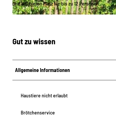
und WC bieten Platz für bis zu 12 Personen.
© Stefanie Mathy |
CC-BY-SA
Gut zu wissen
Allgemeine Informationen
Haustiere nicht erlaubt
Brötchenservice