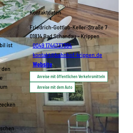
Kontaktdaten
Friedrich-Gottlob-Keller-Straße 7
01814
Bad Schandau
- Krippen
il ist
0049 1744737364
kontakt@bahnhof-krippen.de
Website
r den
ne
Anreise mit öffentlichen Verkehrsmitteln
 zum
Anreise mit dem Auto
tzecken
uschen