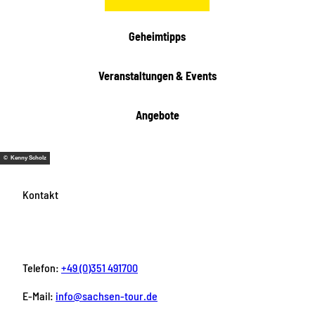
h
t
Geheimtipps
e
n
Veranstaltungen & Events
Angebote
© Kenny Scholz
Kontakt
Telefon:
+49 (0)351 491700
E-Mail:
info@sachsen-tour.de