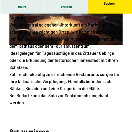
Buchen
Route
Anrufen
Großzügiges Appartement mit Ausblick ins Zittauer
Gebirge.
W
A
Von der zentral gelegenen Unterkunft am Markt sind Sie
o
r
schnell an allen wichtigen Orten, wie beispielsweise dem
h
b
Johannisturm, dem städtischen Museum, der Blumenuhr,
n
e
dem Rathaus oder dem Tourismuszentrum.
-
i
W
Ideal gelegen für Tagesausflüge in das Zittauer Gebirge
u
t
o
oder die Erkundung der historischen Innenstadt mit ihren
n
s
h
Schätzen.
d
b
n
Zahlreich fußläufig zu erreichende Restaurants sorgen für
S
e
-
Ihre kulinarische Verpflegung. Ebenfalls befinden sich
c
r
u
Bäcker, Bioladen und eine Drogerie in der Nähe.
h
e
n
Bei Bedarf kann das Sofa zur Schlafcouch umgebaut
l
i
d
werden.
a
c
S
f
h
c
b
i
h
e
m
l
Gut zu wissen