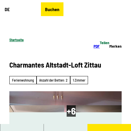
Z
DE
Buchen
u
Merkzettel
Suche
Menü
m
I
n
h
Startseite
Teilen
a
PDF
Merken
l
t
Charmantes Altstadt-Loft Zittau
Ferienwohnung
Anzahl der Betten: 2
1 Zimmer