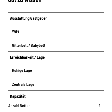
r
O
a
e
G
f
i
b
Ausstattung Gastgeber
c
e
h
r
i
e
WiFi
m
i
O
c
Gitterbett / Babybett
G
h
i
Erreichbarkeit / Lage
m
O
Ruhige Lage
G
Zentrale Lage
Kapazität
Anzahl Betten
2