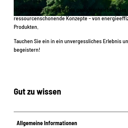
_
Nachhaltigkeit wird bei uns großgeschrieben. Das
5
ressourcenschonende Konzepte – von energieeffiz
C
6
Produkten.
h
_
e
3
Tauchen Sie ein in ein unvergessliches Erlebnis u
m
I
begeistern!
n
2
i
A
t
5
z
8
_
Gut zu wissen
3
C
0
O
_
_
A
Allgemeine Informationen
5
u