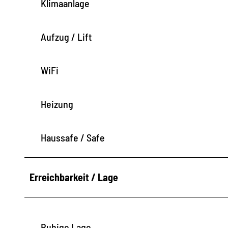
Klimaanlage
b
Aufzug / Lift
WiFi
Heizung
Haussafe / Safe
Erreichbarkeit / Lage
Ruhige Lage