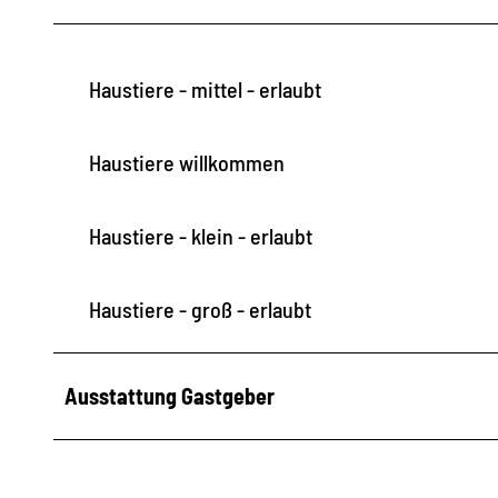
6
ß
_
e
0
Haustiere - mittel - erlaubt
n
8
_
7
w
Haustiere willkommen
2
e
_
b
Haustiere - klein - erlaubt
A
u
Haustiere - groß - erlaubt
ß
e
n
Ausstattung Gastgeber
_
w
e