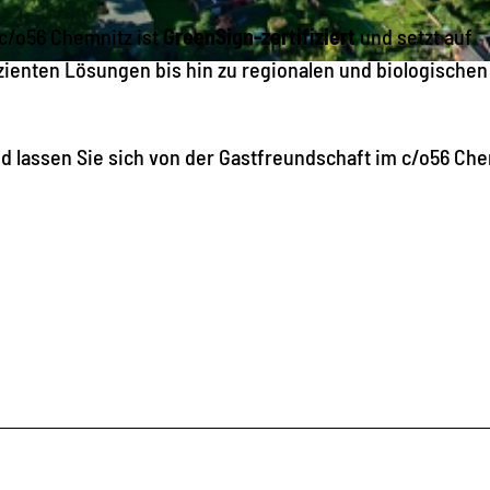
_
 c/o56 Chemnitz ist
GreenSign-zertifiziert
und setzt auf
5
ienten Lösungen bis hin zu regionalen und biologischen
6
_
nd lassen Sie sich von der Gastfreundschaft im c/o56 Ch
3
I
2
A
4
9
7
9
_
A
u