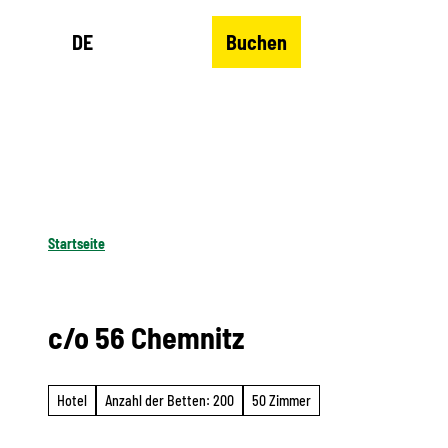
Z
DE
Buchen
u
Merkzettel
Suche
Menü
m
I
n
h
a
l
Startseite
t
c/o 56 Chemnitz
Hotel
Anzahl der Betten: 200
50 Zimmer