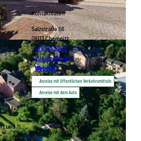
ur
.
Kontaktdaten
Salzstraße 56
09113
Chemnitz
+49 371 33410
info@co56.de
Website
wei
Anreise mit öffentlichen Verkehrsmitteln
Anreise mit dem Auto
rt und