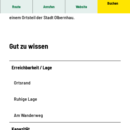
Buchen
r
Route
Anrufen
Website
Das Freizeitgelände Bierwiesenteich liegt in Pfaffroda,
z
einem Ortsteil der Stadt Olbernhau.
l
i
c
h
Gut zu wissen
W
i
l
Erreichbarkeit / Lage
l
k
o
Ortsrand
m
m
Ruhige Lage
e
n
Am Wanderweg
u
n
Kapazität