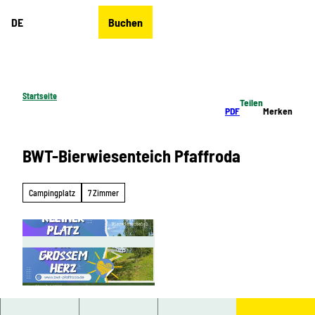
Z
DE
Buchen
u
Merkzettel
Suche
Menü
m
I
n
h
Startseite
Teilen
a
PDF
Merken
l
t
BWT-Bierwiesenteich Pfaffroda
Campingplatz
7 Zimmer
H
e