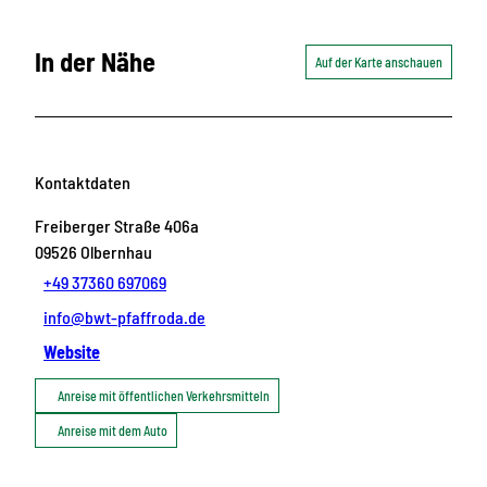
d
a
In der Nähe
Auf der Karte anschauen
Kontaktdaten
Freiberger Straße 406a
09526
Olbernhau
+49 37360 697069
info@bwt-pfaffroda.de
Website
Anreise mit öffentlichen Verkehrsmitteln
Anreise mit dem Auto