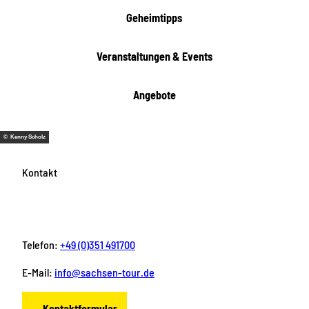
t
Geheimtipps
e
n
Veranstaltungen & Events
Angebote
© Kenny Scholz
Kontakt
Telefon:
+49 (0)351 491700
E-Mail:
info@sachsen-tour.de
Kontaktformular